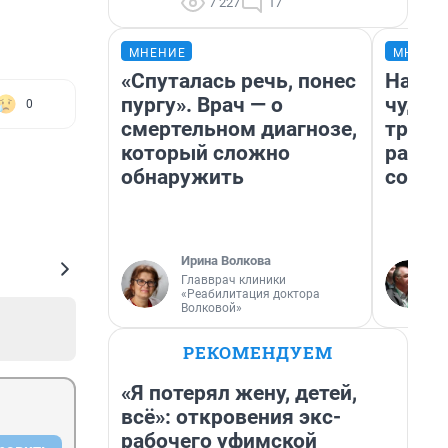
7 227
17
МНЕНИЕ
МНЕНИ
«Спуталась речь, понес
Насле
пургу». Врач — о
чудом
0
смертельном диагнозе,
транс
который сложно
разне
обнаружить
совет
Ирина Волкова
Главврач клиники
«Реабилитация доктора
Волковой»
РЕКОМЕНДУЕМ
«Я потерял жену, детей,
всё»: откровения экс-
рабочего уфимской