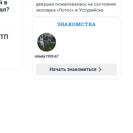
й в
девушка пожаловалась на состояние
ал?
экопарка «Лотос» в Уссурийске
ЗНАКОМСТВА
ДТП
mlada1959
,
67
Начать знакомиться