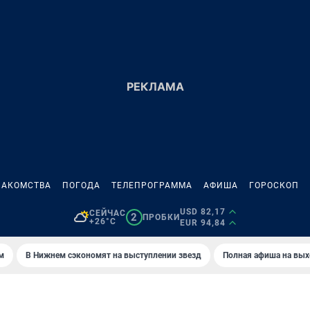
НАКОМСТВА
ПОГОДА
ТЕЛЕПРОГРАММА
АФИША
ГОРОСКОП
USD 82,17
СЕЙЧАС
2
ПРОБКИ
+26°C
EUR 94,84
м
В Нижнем сэкономят на выступлении звезд
Полная афиша на вы