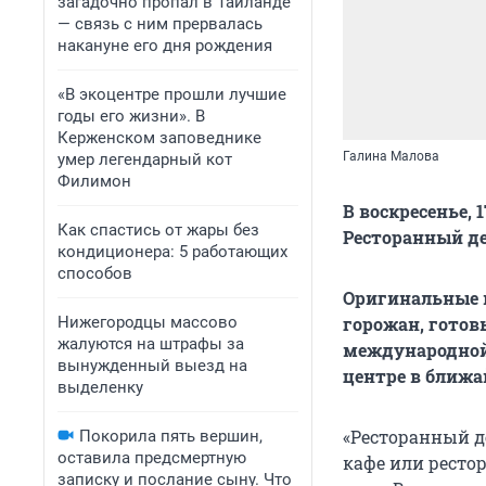
загадочно пропал в Таиланде
— связь с ним прервалась
накануне его дня рождения
«В экоцентре прошли лучшие
годы его жизни». В
Керженском заповеднике
Галина Малова
умер легендарный кот
Филимон
В воскресенье,
Как спастись от жары без
Ресторанный де
кондиционера: 5 работающих
способов
Оригинальные м
Нижегородцы массово
горожан, готов
жалуются на штрафы за
международно
вынужденный выезд на
центре в ближ
выделенку
«Ресторанный д
Покорила пять вершин,
оставила предсмертную
кафе или ресто
записку и послание сыну. Что