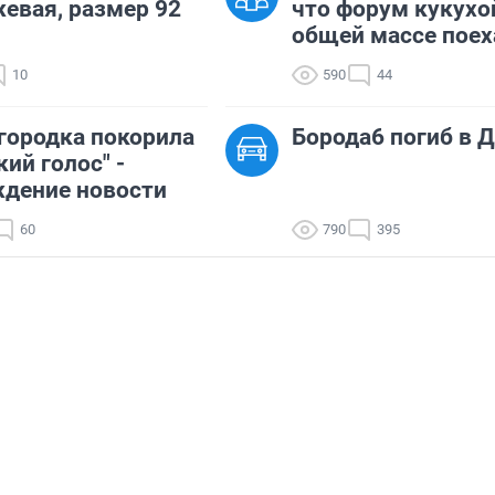
евая, размер 92
что форум кукухо
общей массе поех
10
590
44
ородка покорила
Борода6 погиб в 
кий голос" -
дение новости
60
790
395