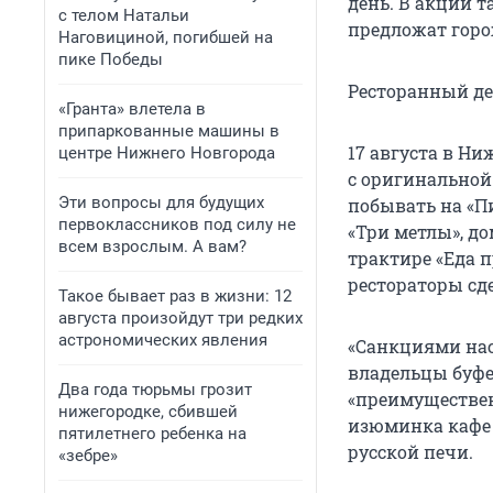
день. В акции 
с телом Натальи
предложат горо
Наговициной, погибшей на
пике Победы
Ресторанный де
«Гранта» влетела в
припаркованные машины в
17 августа в Ни
центре Нижнего Новгорода
с оригинальной
Эти вопросы для будущих
побывать на «Пи
первоклассников под силу не
«Три метлы», до
всем взрослым. А вам?
трактире «Еда п
рестораторы сд
Такое бывает раз в жизни: 12
августа произойдут три редких
астрономических явления
«Санкциями нас
владельцы буфе
Два года тюрьмы грозит
«преимуществен
нижегородке, сбившей
изюминка кафе 
пятилетнего ребенка на
русской печи.
«зебре»