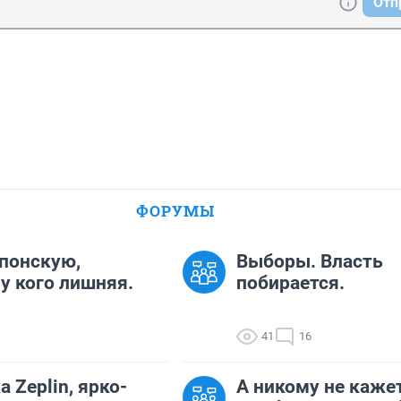
Отп
ФОРУМЫ
понскую,
Выборы. Власть
у кого лишняя.
побирается.
41
16
а Zeplin, ярко-
А никому не кажет