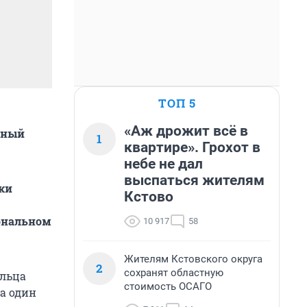
ТОП 5
«Аж дрожит всё в
нный
1
квартире». Грохот в
небе не дал
выспаться жителям
ки
Кстово
иональном
10 917
58
Жителям Кстовского округа
2
сохранят областную
ельца
стоимость ОСАГО
а один