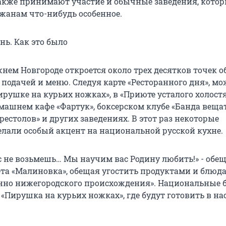
также принимают участие и обычные заведения, кото
жанам что-нибудь особенное.
нь. Как это было
жнем Новгороде откроется около трех десятков точек 
 подачей и меню. Следуя карте «Ресторанного дня», м
рушке на курьих ножках», в «Приюте усталого холостя
машнем кафе «Фартук», боксерском клубе «Банда вещат
рестолов» и других заведениях. В этот раз некоторые
елали особый акцент на национальной русской кухне.
 не возьмешь… Мы научим вас Родину любить!» - обе
та «Малиновка», обещая угостить продуктами и блюд
но нижегородского происхождения». Национальные 
«Пирушка на курьих ножках», где будут готовить в н