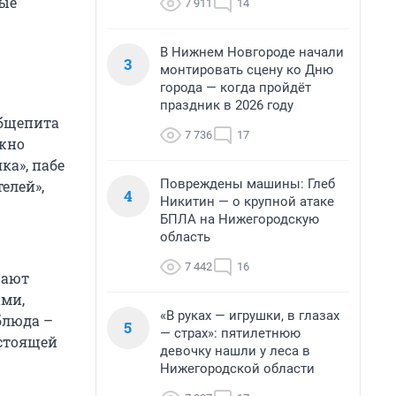
рые
7 911
14
В Нижнем Новгороде начали
3
монтировать сцену ко Дню
города — когда пройдёт
праздник в 2026 году
общепита
7 736
17
ожно
ка», пабе
Повреждены машины: Глеб
елей»,
4
Никитин — о крупной атаке
БПЛА на Нижегородскую
область
7 442
16
щают
ами,
«В руках — игрушки, в глазах
блюда –
5
— страх»: пятилетнюю
астоящей
девочку нашли у леса в
Нижегородской области