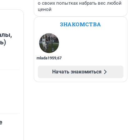
о своих попытках набрать вес любой
ценой
ЗНАКОМСТВА
алы,
ь)
mlada1959
,
67
Начать знакомиться
е