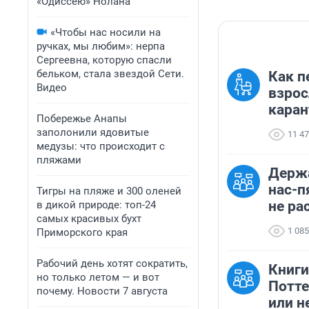
«Одиссею» Нолана
«Чтобы нас носили на
ручках, мы любим»: нерпа
Сергеевна, которую спасли
бельком, стала звездой Сети.
Как 
Видео
взрос
каран
Побережье Анапы
заполонили ядовитые
11 4
медузы: что происходит с
пляжами
Держа
нас-п
Тигры на пляже и 300 оленей
не ра
в дикой природе: топ-24
самых красивых бухт
1 085
Приморского края
Рабочий день хотят сократить,
Книги
но только летом — и вот
Потте
почему. Новости 7 августа
или н