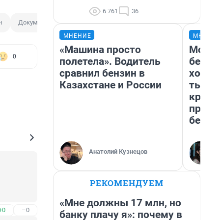
6 761
36
н
Документ
Ребенок
МНЕНИЕ
МНЕНИ
«Машина просто
Мой б
0
полетела». Водитель
береж
сравнил бензин в
хотел
Казахстане и России
тысяч
креди
приех
безоп
Анатолий Кузнецов
РЕКОМЕНДУЕМ
 
«Мне должны 17 млн, но
+0
–0
банку плачу я»: почему в