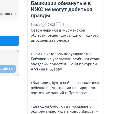
Башкирии обманутые в
ИЖС не могут добиться
зательно 
правды
3 часа
2 028
1
+0
–0
Сезон черники в Мурманской
области: рецепт хрустящего ягодного
штруделя за полчаса
«Нам не хотелось популярности».
Бабушки из уральской глубинки стали
звездами соцсетей — они покорили
равить
Агутина и Бузову
«Выглядит, будто сейчас развалится»:
ребенка из Австралии шокировало
состояние зданий в Приморье
«Ела одни булочки и пирожные»:
экстремально худые новосибирцы —