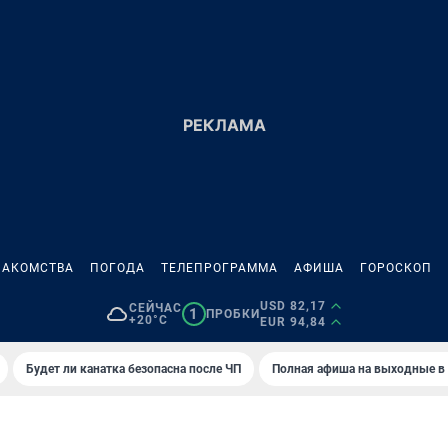
НАКОМСТВА
ПОГОДА
ТЕЛЕПРОГРАММА
АФИША
ГОРОСКОП
USD 82,17
СЕЙЧАС
1
ПРОБКИ
+20°C
EUR 94,84
Будет ли канатка безопасна после ЧП
Полная афиша на выходные в