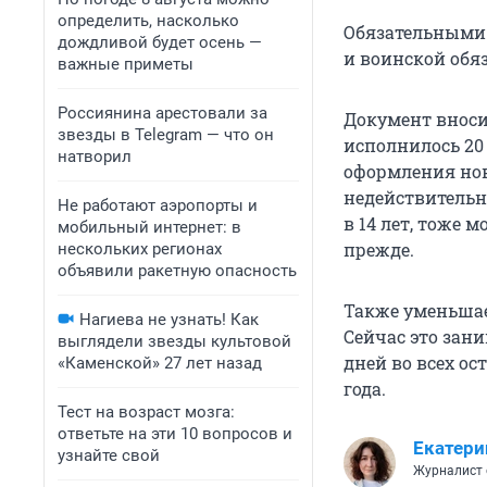
определить, насколько
Обязательными 
дождливой будет осень —
и воинской обя
важные приметы
Россиянина арестовали за
Документ вноси
звезды в Telegram — что он
исполнилось 20 
натворил
оформления ново
недействительн
Не работают аэропорты и
в 14 лет, тоже 
мобильный интернет: в
прежде.
нескольких регионах
объявили ракетную опасность
Также уменьшае
Нагиева не узнать! Как
Сейчас это зани
выглядели звезды культовой
дней во всех ос
«Каменской» 27 лет назад
года.
Тест на возраст мозга:
ответьте на эти 10 вопросов и
Екатери
узнайте свой
Журналист 