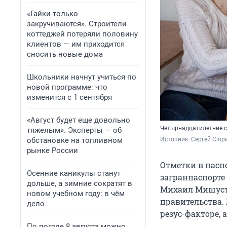
«Гайки только
закручиваются». Строители
коттеджей потеряли половину
клиентов — им приходится
сносить новые дома
Школьники начнут учиться по
новой программе: что
изменится с 1 сентября
«Август будет еще довольно
Четырнадцатилетние см
тяжелым». Эксперты — об
обстановке на топливном
Источник: 
Сергей Сюри
рынке России
Отметки в паспо
Осенние каникулы станут
загранпаспорте
дольше, а зимние сократят в
Михаил Мишуст
новом учебном году: в чём
правительства.
дело
резус-факторе, 
По погоде 8 августа можно