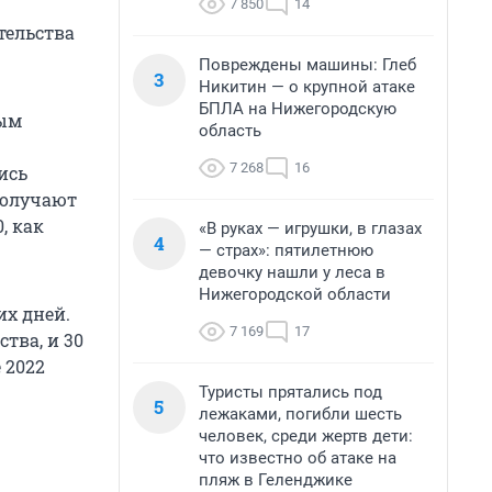
7 850
14
тельства
Повреждены машины: Глеб
3
Никитин — о крупной атаке
БПЛА на Нижегородскую
рым
область
7 268
16
ись
получают
, как
«В руках — игрушки, в глазах
4
— страх»: пятилетнюю
девочку нашли у леса в
Нижегородской области
их дней.
7 169
17
тва, и 30
 2022
Туристы прятались под
5
лежаками, погибли шесть
человек, среди жертв дети:
что известно об атаке на
пляж в Геленджике