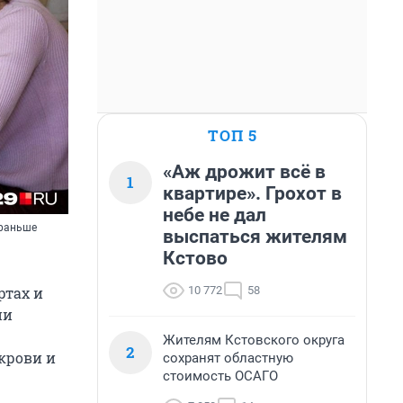
ТОП 5
«Аж дрожит всё в
1
квартире». Грохот в
небе не дал
 раньше
выспаться жителям
Кстово
10 772
58
ртах и
ии
Жителям Кстовского округа
2
крови и
сохранят областную
стоимость ОСАГО