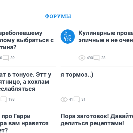
ФОРУМЫ
переболевшему
Кулинарные пров
лому выбраться с
эпичные и не очен
тина?
70
39
490
28
т в тонусе. Этт у
я тормоз..)
ятницо, а хохлам
сслабляться
193
41
31
 про Гарри
Пора заготовок! Давайт
ра вам нравятся
делиться рецептами!
ет?