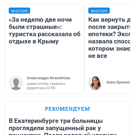
МНЕНИЕ
МНЕНИЕ
«За неделю две ночи
Как вернуть де
были страшные»:
после закрыти
туристка рассказала об
ипотеки? Эксп
отдыхе в Крыму
назвала способ
котором знают
не все
Александра Исмайлова
Анна Ермакова
заместитель главного
редактора 63.RU
РЕКОМЕНДУЕМ
В Екатеринбурге три больницы
проглядели запущенный рак у