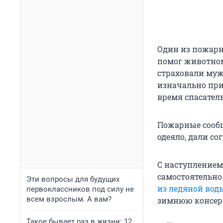
Один из пожарн
помог животном
страховали муж
изначально при
время спасател
Пожарные сообщ
одеяло, дали со
С наступлением
самостоятельно
Эти вопросы для будущих
из ледяной вод
первоклассников под силу не
всем взрослым. А вам?
зимнюю консерв
Такое бывает раз в жизни: 12