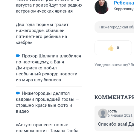
Ребекка
августа произойдут три редких
​Корреспон
астрономических явления
Два года тюрьмы грозит
Нижегородская об
нижегородке, сбившей
пятилетнего ребенка на
«зебре»
0
Прохор Шаляпин влюбился
по-настоящему, а Ваня
Увидели опечатку? В
Дмитриенко побил
необычный рекорд: новости
из мира шоу-бизнеса
Нижегородцы делятся
КОММЕНТАР
кадрами прошедшей грозы —
страшно красивые фото и
видео
Гость
6 января 2021,
Спасибо вам! Да
«Август принесет новые
возможности»: Тамара Глоба