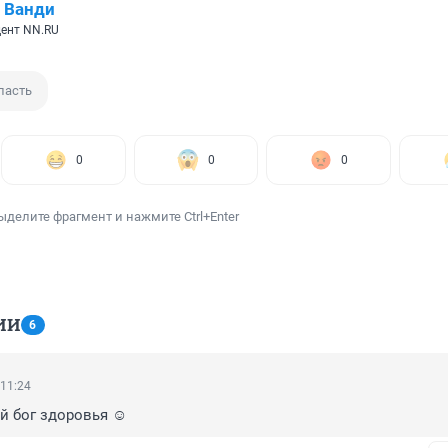
 Ванди
дент NN.RU
ласть
0
0
0
ыделите фрагмент и нажмите Ctrl+Enter
ИИ
6
 11:24
й бог здоровья ☺️