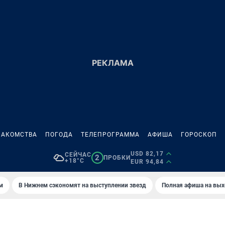
НАКОМСТВА
ПОГОДА
ТЕЛЕПРОГРАММА
АФИША
ГОРОСКОП
USD 82,17
СЕЙЧАС
2
ПРОБКИ
+18°C
EUR 94,84
м
В Нижнем сэкономят на выступлении звезд
Полная афиша на вы