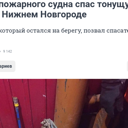
пожарного судна спас тонущ
в Нижнем Новгороде
 который остался на берегу, позвал спаса
9 142
ариев