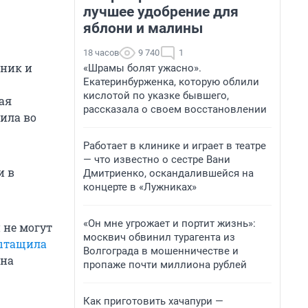
лучшее удобрение для
яблони и малины
18 часов
9 740
1
йник и
«Шрамы болят ужасно».
Екатеринбурженка, которую облили
кислотой по указке бывшего,
ая
рассказала о своем восстановлении
ила во
Работает в клинике и играет в театре
— что известно о сестре Вани
и в
Дмитриенко, оскандалившейся на
концерте в «Лужниках»
«Он мне угрожает и портит жизнь»:
 не могут
москвич обвинил турагента из
вытащила
Волгограда в мошенничестве и
 на
пропаже почти миллиона рублей
Как приготовить хачапури —