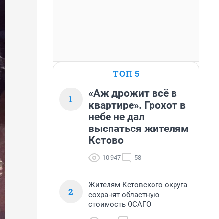
ТОП 5
«Аж дрожит всё в
1
квартире». Грохот в
небе не дал
выспаться жителям
Кстово
10 947
58
Жителям Кстовского округа
2
сохранят областную
стоимость ОСАГО