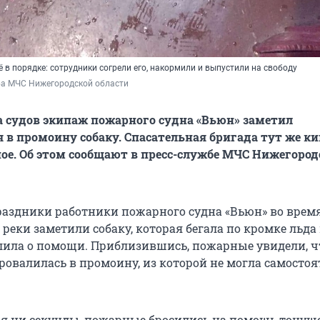
 в порядке: сотрудники согрели его, накормили и выпустили на свободу
ба МЧС Нижегородской области
а судов экипаж пожарного судна «Вьюн» заметил
в промоину собаку. Спасательная бригада тут же к
ое. Об этом сообщают в пресс-службе МЧС Нижегород
раздники работники пожарного судна «Вьюн» во время
 реки заметили собаку, которая бегала по кромке льда
лила о помощи. Приблизившись, пожарные увидели, ч
ровалилась в промоину, из которой не могла самостоя
я ни секунды, пожарные бросились на помощь тонущ