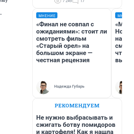
7 249
17
—
МНЕНИЕ
МНЕНИ
«Финал не совпал с
«Мы в
ожиданиями»: стоит ли
Нолан
смотреть фильм
настр
«Старый орел» на
смотр
большом экране —
чтобы
честная рецензия
выгля
Надежда Губарь
РЕКОМЕНДУЕМ
Не нужно выбрасывать и
сжигать ботву помидоров
и картофеля! Как я нашла