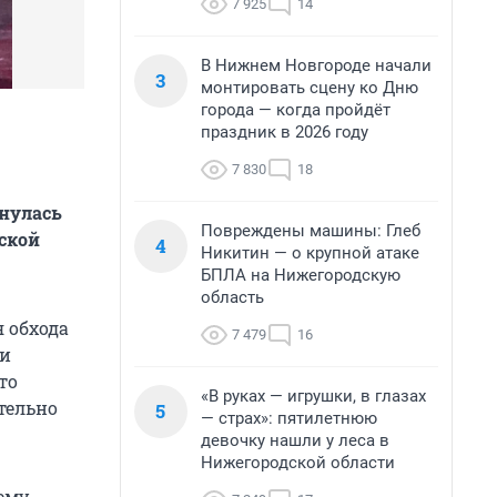
7 925
14
В Нижнем Новгороде начали
3
монтировать сцену ко Дню
города — когда пройдёт
праздник в 2026 году
7 830
18
инулась
Повреждены машины: Глеб
ской
4
Никитин — о крупной атаке
БПЛА на Нижегородскую
область
 обхода
7 479
16
 и
то
«В руках — игрушки, в глазах
тельно
5
— страх»: пятилетнюю
девочку нашли у леса в
Нижегородской области
ему