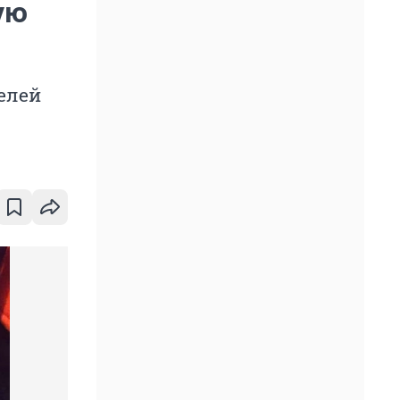
ую
телей