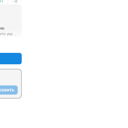
+1
–0
ю 
то им 
+3
–1
равить