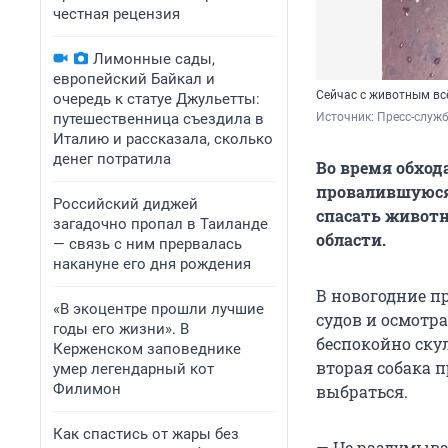
честная рецензия
Лимонные сады,
европейский Байкал и
Сейчас с животным всё
очередь к статуе Джульетты:
путешественница съездила в
Источник: 
Пресс-служ
Италию и рассказала, сколько
денег потратила
Во время обход
провалившуюся 
Российский диджей
спасать животн
загадочно пропал в Таиланде
области.
— связь с ним прервалась
накануне его дня рождения
В новогодние п
«В экоцентре прошли лучшие
судов и осмотра
годы его жизни». В
беспокойно ску
Керженском заповеднике
вторая собака п
умер легендарный кот
Филимон
выбраться.
Как спастись от жары без
— Не раздумыва