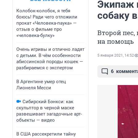
Экипаж 
Колобок-колобок, я тебя
собаку 
боюсь! Ради чего отложили
прокат «Человека-паука» —
отзыв о фильме про
Второй пес,
«человека-булку»
на помощь
Очень игривы и отлично ладят
с детьми. В чём особенности
5 января 2021, 14:52
абиссинской породы кошек —
разбираемся с экспертом
6
коммент
В Аргентине умер отец
Лионеля Месси
Сибирский Бэнкси: как
скульптор в черной маске
развешивает загадочные арт-
объекты — видео
В США рассекретили тайну