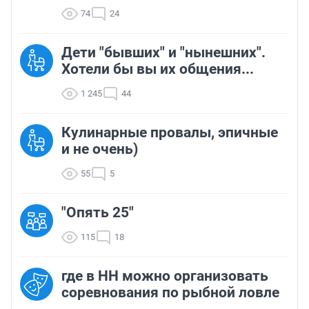
74
24
Дети "бывших" и "нынешних".
Хотели бы вы их общения...
1 245
44
Кулинарные провалы, эпичные
и не очень)
55
5
"Опять 25"
115
18
где в НН можно организовать
соревнования по рыбной ловле