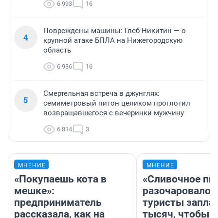
6 993
16
Повреждены машины: Глеб Никитин — о
4
крупной атаке БПЛА на Нижегородскую
область
6 936
16
Смертельная встреча в джунглях:
5
семиметровый питон целиком проглотил
возвращавшегося с вечеринки мужчину
6 814
3
МНЕНИЕ
МНЕНИЕ
«Покупаешь кота в
«Сливочное пи
мешке»:
разочаровало»
предприниматель
туристы запла
рассказала, как на
тысяч, чтобы 