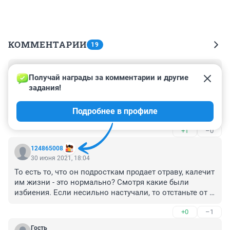
КОММЕНТАРИИ
19
Гость
1 июля 2021, 08:30
Получай награды за комментарии и другие 
задания!
Вы, что правда думаете, что преступников пытать 
можно? Что пытки могут быть оправданы?

Подробнее в профиле
Люди у вас все ориентиры сбиты, и не только 
морально-нравственные.
+1
–0
124865008
30 июня 2021, 18:04
То есть то, что он подросткам продает отраву, калечит 
им жизни - это нормально? Смотря какие были 
избиения. Если несильно настучали, то отстаньте от 
мужиков. Они такого насмотрелись на службе, что не 
+0
–1
каждый выдержит. Как своему сыну объяснять, что 
такое хорошо и плохо, так их не было. А теперь 
Гость