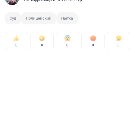
Экс-корреспондент NN.RU, блогер
Суд
Полицейский
Пытка
0
0
0
0
0