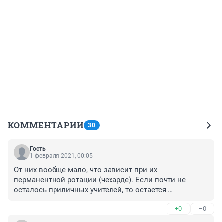
КОММЕНТАРИИ
30
Гость
1 февраля 2021, 00:05
От них вообще мало, что зависит при их 
перманентной ротации (чехарде). Если почти не 
осталось приличных учителей, то остается 
возглавлять имитированный учебный процесс: 
+0
–0
подменять знания, умения и навыки компетенциями, 
заменять гуманитарные ценности патриотизмом и 