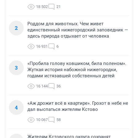
18 502
21
Роддом для животных. Чем живет
2
единственный нижегородский заповедник —
здесь природа отдыхает от человека
16 931
6
«Пробила голову ковшиком, била поленом».
3
Жуткая история набожной нижегородки,
годами истязавшей собственных детей
16 144
36
«Аж дрожит всё в квартире». Грохот в небе не
4
дал выспаться жителям Кстово
10 067
58
Жителям Кстовского округа сохранят