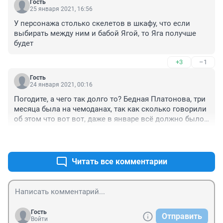
Гость
корпоративной этикой, заниматься сбором 
25 января 2021, 16:56
спущенных сверху показателей и готовить под 
У персонажа столько скелетов в шкафу, что если 
копирку липовые отчеты.

выбирать между ним и бабой Ягой, то Яга получше 
Скоро список нижегородских гигантов европейского 
будет
масштаба: автозавод, цирк, планетарий, сормовское 
кладбище; пополнится еще одним - школой 800. 

+3
–1
Откуда они возьмут туда хотя бы нормальных 
учителей. В педвузы давно поступают по 
Гость
24 января 2021, 00:16
остаточному принципу (ума нет - иди в пед.) или 
заведомо те, кто не собирается работать в школе. В 
Погодите, а чего так долго то? Бедная Платонова, три 
Нижегородской (ранее Горьковской) области, 
месяца была на чемоданах, так как сколько говорили 
славившейся в СССР высоким промышленным и 
об этом что вот вот, даже в январе всё должно было 
научно-техническим потенциалом, учителей физики 
случиться уже точно несколько раньше. Удачи на 
готовят в последние 20 лет лишь поштучно! И ни 
+3
–0
новом месте!

один из руководителей областного и городского 
А вот конечно некий вопрос, а в связи с чем смена? 
уровня ничего не смог сделать!
Отличный руководитель был, все решения на отлично, 
Читать все комментарии
не понимаю....
Гость
Отправить
Войти