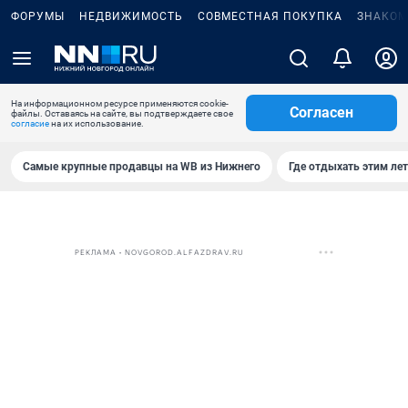
ФОРУМЫ
НЕДВИЖИМОСТЬ
СОВМЕСТНАЯ ПОКУПКА
ЗНАКОМ
На информационном ресурсе применяются cookie-
Согласен
файлы. Оставаясь на сайте, вы подтверждаете свое
согласие
на их использование.
Самые крупные продавцы на WB из Нижнего
Где отдыхать этим ле
РЕКЛАМА • NOVGOROD.ALFAZDRAV.RU