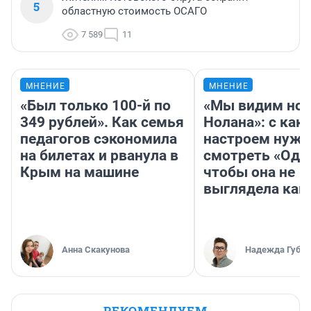
5
областную стоимость ОСАГО
7 589
11
МНЕНИЕ
МНЕНИЕ
«Был только 100-й по
«Мы видим нов
349 рублей». Как семья
Нолана»: с как
педагогов сэкономила
настроем нужн
на билетах и рванула в
смотреть «Оди
Крым на машине
чтобы она не
выглядела как
Анна Скакунова
Надежда Губар
РЕКОМЕНДУЕМ