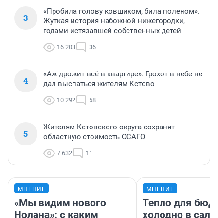
«Пробила голову ковшиком, била поленом».
3
Жуткая история набожной нижегородки,
годами истязавшей собственных детей
16 203
36
«Аж дрожит всё в квартире». Грохот в небе не
4
дал выспаться жителям Кстово
10 292
58
Жителям Кстовского округа сохранят
5
областную стоимость ОСАГО
7 632
11
МНЕНИЕ
МНЕНИЕ
«Мы видим нового
Тепло для бюд
Нолана»: с каким
холодно в сало