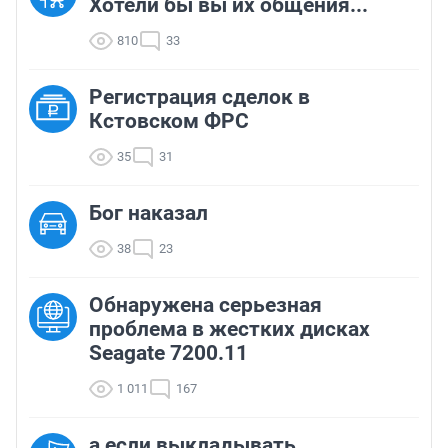
Хотели бы вы их общения...
810
33
Регистрация сделок в
Кстовском ФРС
35
31
Бог наказал
38
23
Обнаружена серьезная
проблема в жестких дисках
Seagate 7200.11
1 011
167
а если выкладывать