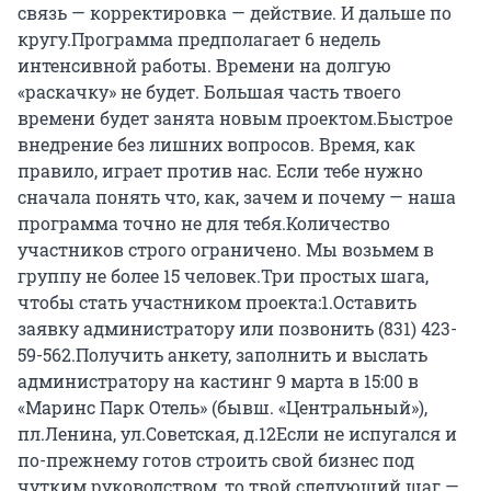
связь — корректировка — действие. И дальше по
кругу.Программа предполагает 6 недель
интенсивной работы. Времени на долгую
«раскачку» не будет. Большая часть твоего
времени будет занята новым проектом.Быстрое
внедрение без лишних вопросов. Время, как
правило, играет против нас. Если тебе нужно
сначала понять что, как, зачем и почему — наша
программа точно не для тебя.Количество
участников строго ограничено. Мы возьмем в
группу не более 15 человек.Три простых шага,
чтобы стать участником проекта:1.Оставить
заявку администратору или позвонить (831) 423-
59-562.Получить анкету, заполнить и выслать
администратору на кастинг 9 марта в 15:00 в
«Маринс Парк Отель» (бывш. «Центральный»),
пл.Ленина, ул.Советская, д.12Если не испугался и
по-прежнему готов строить свой бизнес под
чутким руководством, то твой следующий шаг —