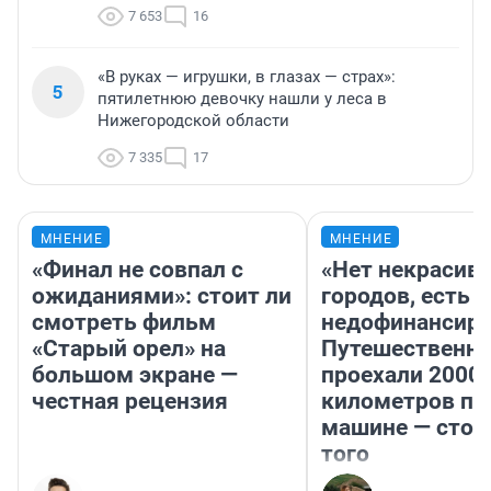
7 653
16
«В руках — игрушки, в глазах — страх»:
5
пятилетнюю девочку нашли у леса в
Нижегородской области
7 335
17
МНЕНИЕ
МНЕНИЕ
«Финал не совпал с
«Нет некрасив
ожиданиями»: стоит ли
городов, есть
смотреть фильм
недофинансиро
«Старый орел» на
Путешественн
большом экране —
проехали 2000
честная рецензия
километров по 
машине — стои
того