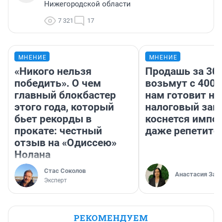
Нижегородской области
7 321
17
МНЕНИЕ
МНЕНИЕ
«Никого нельзя
Продашь за 300
победить». О чем
возьмут с 4000
главный блокбастер
нам готовит н
этого года, который
налоговый зако
бьет рекорды в
коснется импор
прокате: честный
даже репетито
отзыв на «Одиссею»
Нолана
Стас Соколов
Анастасия Зав
Эксперт
РЕКОМЕНДУЕМ