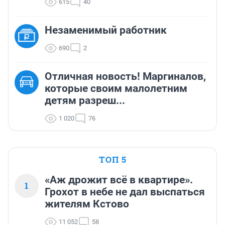
615
40
Незаменимый работник
690
2
Отличная новость! Маргиналов,
которые своим малолетним
детям разреш...
1 020
76
ТОП 5
«Аж дрожит всё в квартире».
1
Грохот в небе не дал выспаться
жителям Кстово
11 052
58