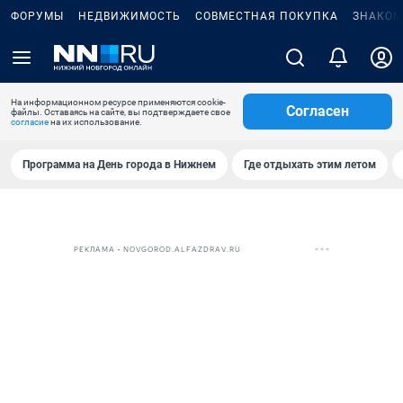
ФОРУМЫ
НЕДВИЖИМОСТЬ
СОВМЕСТНАЯ ПОКУПКА
ЗНАКОМ
На информационном ресурсе применяются cookie-
Согласен
файлы. Оставаясь на сайте, вы подтверждаете свое
согласие
на их использование.
Программа на День города в Нижнем
Где отдыхать этим летом
РЕКЛАМА • NOVGOROD.ALFAZDRAV.RU