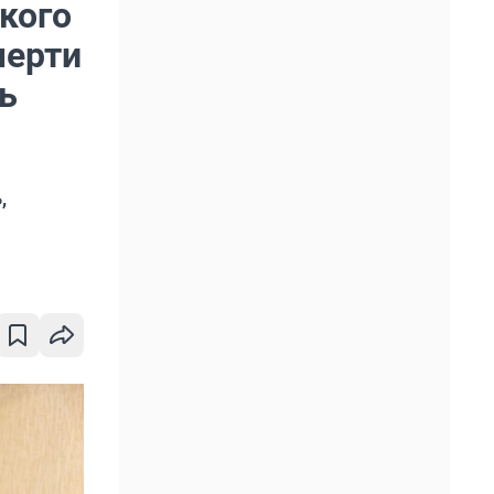
кого
мерти
ь
,