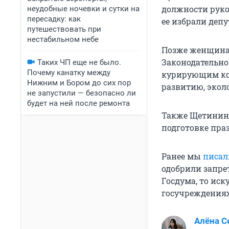
должности руков
неудобные ночевки и сутки на
пересадку: как
ее избрали деп
путешествовать при
нестабильном небе
Позже женщина 
Законодательно
Таких ЧП еще не было.
Почему канатку между
курирующим ко
Нижним и Бором до сих пор
развитию, экол
не запустили — безопасно ли
будет на ней после ремонта
Также Щетинина
подготовке пра
Ранее мы
писал
одобрили запре
Госдума, то ис
госучреждениях
Алёна С