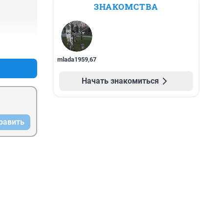
ЗНАКОМСТВА
+0
–0
mlada1959
,
67
Начать знакомиться
равить