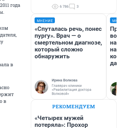
2011 года
6 786
3
ы.
МНЕНИЕ
МНЕНИ
ском
«Спуталась речь, понес
Прода
дателя,
пургу». Врач — о
возьм
му
смертельном диагнозе,
нам г
который сложно
налог
обнаружить
косне
даже 
вала в
Ирина Волкова
Главврач клиники
асно
«Реабилитация доктора
держит
Волковой»
о в
РЕКОМЕНДУЕМ
«Четырех мужей
потеряла»: Прохор