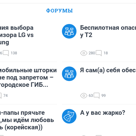
ФОРУМЫ
ния выбора
Беспилотная опас
изора LG vs
у Т2
ung
66
138
280
18
мобильные шторки
Я сам(а) себя обес
не под запретом –
ородское ГИБ...
74
63
99
-папы прячьте
А у вас жарко?
к,мы идём любовь
ь (корейская))