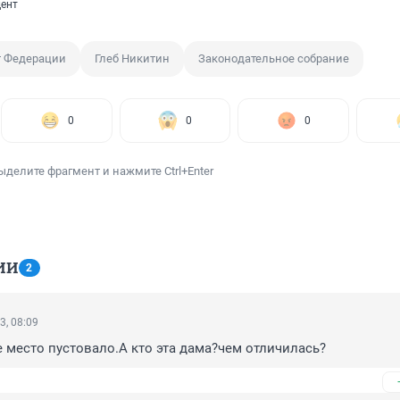
ент
т Федерации
Глеб Никитин
Законодательное собрание
0
0
0
ыделите фрагмент и нажмите Ctrl+Enter
ИИ
2
3, 08:09
 место пустовало.А кто эта дама?чем отличилась?