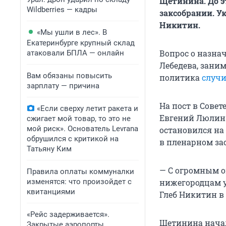
Щетинина. До э
Wildberries — кадры
заксобрании. У
Никитин.
«Мы ушли в лес». В
Екатеринбурге крупный склад
Вопрос о назна
атаковали БПЛА — онлайн
Лебедева, заним
Вам обязаны повысить
политика
случи
зарплату — причина
На пост в Сове
«Если сверху летит ракета и
Евгений Люлин 
сжигает мой товар, то это не
мой риск». Основатель Levrana
остановился на 
обрушился с критикой на
в пленарном зас
Татьяну Ким
— С огромным 
Правила оплаты коммуналки
изменятся: что произойдет с
нижегородцам у
квитанциями
Глеб Никитин в 
«Рейс задерживается».
Щетинина начал
Закрытые аэропорты,