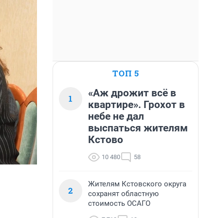
ТОП 5
«Аж дрожит всё в
1
квартире». Грохот в
небе не дал
выспаться жителям
Кстово
10 480
58
Жителям Кстовского округа
2
сохранят областную
стоимость ОСАГО