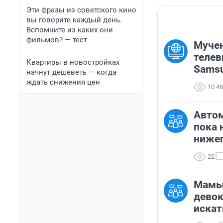
Эти фразы из советского кино
вы говорите каждый день.
Вспомните из каких они
фильмов? — тест
Муче
телев
Квартиры в новостройках
Sams
начнут дешеветь — когда
ждать снижения цен
10 4
Авто
пока 
нижег
22
Мамы
дево
искат