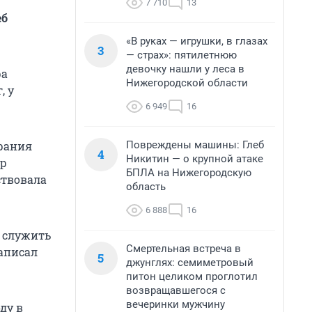
7 710
13
еб
«В руках — игрушки, в глазах
3
— страх»: пятилетнюю
девочку нашли у леса в
ра
Нижегородской области
, у
6 949
16
Повреждены машины: Глеб
брания
4
Никитин — о крупной атаке
ор
БПЛА на Нижегородскую
ствовала
область
6 888
16
 служить
Смертельная встреча в
написал
5
джунглях: семиметровый
питон целиком проглотил
возвращавшегося с
вечеринки мужчину
ду в