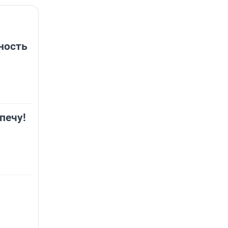
ность
печу!