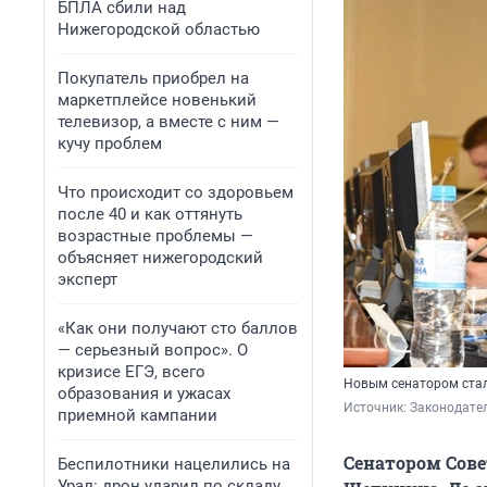
БПЛА сбили над
Нижегородской областью
Покупатель приобрел на
маркетплейсе новенький
телевизор, а вместе с ним —
кучу проблем
Что происходит со здоровьем
после 40 и как оттянуть
возрастные проблемы —
объясняет нижегородский
эксперт
«Как они получают сто баллов
— серьезный вопрос». О
кризисе ЕГЭ, всего
Новым сенатором ста
образования и ужасах
Источник: 
Законодател
приемной кампании
Сенатором Сове
Беспилотники нацелились на
Урал: дрон ударил по складу