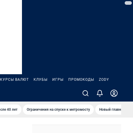
КУРСЫ ВАЛЮТ
КЛУБЫ
ИГРЫ
ПРОМОКОДЫ
ZODY
сле 40 лет
Ограничения на спуске к метромосту
Новый главный про