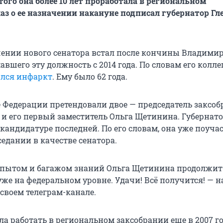
того она более 10 лет проработала в региональном
каз о ее назначении накануне подписал губернатор Гл
чении нового сенатора встал после кончины Владими
авшего эту должность с 2014 года. По словам его коллег
лся инфаркт
. Ему было 62 года.
те Федерации претендовали двое — председатель заксо
и его первый заместитель Ольга Щетинина. Губернат
кандидатуре последней. По его словам, она уже поуча
едании в качестве сенатора.
опытом и багажом знаний Ольга Щетинина продолжит
же на федеральном уровне. Удачи! Всё получится! — 
своем телеграм-канале.
а работать в региональном заксобрании еще в 2007 го