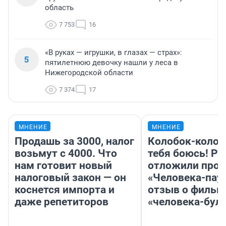
область
7 753
16
«В руках — игрушки, в глазах — страх»:
5
пятилетнюю девочку нашли у леса в
Нижегородской области
7 374
17
МНЕНИЕ
МНЕНИЕ
Продашь за 3000, налог
Колобок-колобо
возьмут с 4000. Что
тебя боюсь! Ра
нам готовит новый
отложили прок
налоговый закон — он
«Человека-пау
коснется импорта и
отзыв о фильм
даже репетиторов
«человека-бул