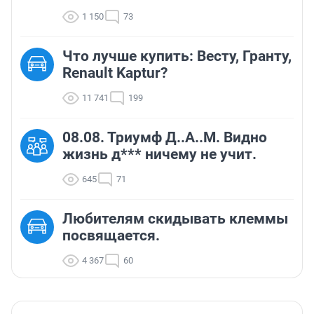
1 150
73
Что лучше купить: Весту, Гранту,
Renault Kaptur?
11 741
199
08.08. Триумф Д..А..М. Видно
жизнь д*** ничему не учит.
645
71
Любителям скидывать клеммы
посвящается.
4 367
60