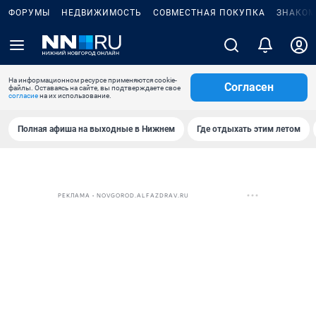
ФОРУМЫ
НЕДВИЖИМОСТЬ
СОВМЕСТНАЯ ПОКУПКА
ЗНАКОМ
На информационном ресурсе применяются cookie-
Согласен
файлы. Оставаясь на сайте, вы подтверждаете свое
согласие
на их использование.
Полная афиша на выходные в Нижнем
Где отдыхать этим летом
РЕКЛАМА • NOVGOROD.ALFAZDRAV.RU