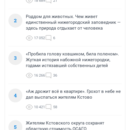
18 689
21
Роддом для животных. Чем живет
2
единственный нижегородский заповедник —
здесь природа отдыхает от человека
17 052
6
«Пробила голову ковшиком, била поленом».
3
Жуткая история набожной нижегородки,
годами истязавшей собственных детей
16 266
36
«Аж дрожит всё в квартире». Грохот в небе не
4
дал выспаться жителям Кстово
10 421
58
Жителям Кстовского округа сохранят
5
областную стоимость ОСАГО