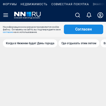
ФОРУМЫ
НЕДВИЖИМОСТЬ
СОВМЕСТНАЯ ПОКУПКА
ЗНАКОМ
На информационном ресурсе применяются cookie-
Согласен
файлы. Оставаясь на сайте, вы подтверждаете свое
согласие
на их использование.
Когда в Нижнем будет День города
Где отдыхать этим летом
Б