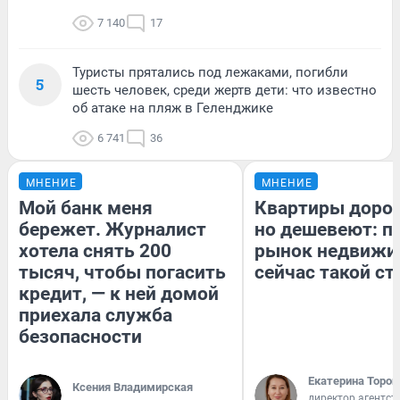
7 140
17
Туристы прятались под лежаками, погибли
5
шесть человек, среди жертв дети: что известно
об атаке на пляж в Геленджике
6 741
36
МНЕНИЕ
МНЕНИЕ
Мой банк меня
Квартиры доро
бережет. Журналист
но дешевеют: п
хотела снять 200
рынок недвижи
тысяч, чтобы погасить
сейчас такой с
кредит, — к ней домой
приехала служба
безопасности
Екатерина Тороп
Ксения Владимирская
директор агентст