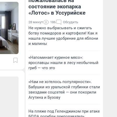
пожаловалась на
состояние экопарка
«Лотос» в Уссурийске
28 минут
186
Обсудить
Не нужно выбрасывать и сжигать
ботву помидоров и картофеля! Как я
нашла лучшее удобрение для яблони
и малины
«Напоминает куриное мясо»:
ярославцы нашли в лесу необычный
гриб — что это
«Нам не хотелось популярности».
Бабушки из уральской глубинки стали
звездами соцсетей — они покорили
Агутина и Бузову
На пляже под Геленджиком при атаке
БПЛА погибли преподаватель