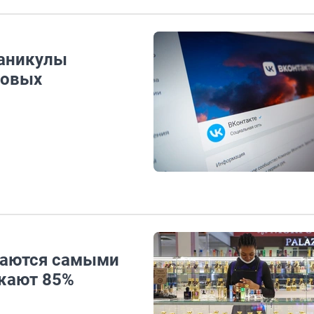
каникулы
совых
итаются самыми
жают 85%