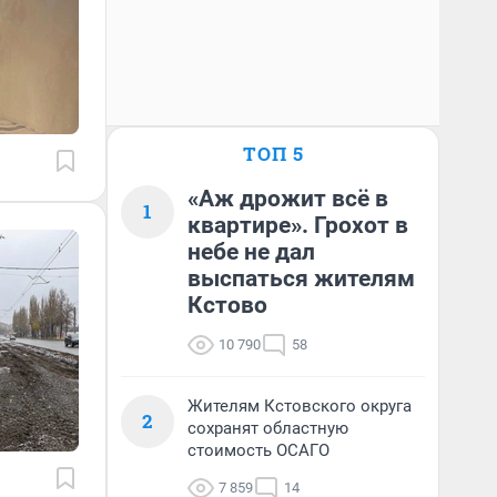
ТОП 5
«Аж дрожит всё в
1
квартире». Грохот в
небе не дал
выспаться жителям
Кстово
10 790
58
Жителям Кстовского округа
2
сохранят областную
стоимость ОСАГО
7 859
14