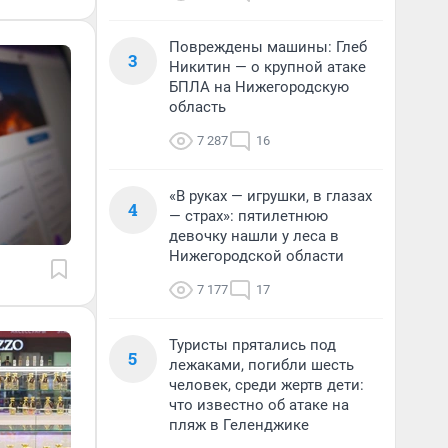
Повреждены машины: Глеб
3
Никитин — о крупной атаке
БПЛА на Нижегородскую
область
7 287
16
«В руках — игрушки, в глазах
4
— страх»: пятилетнюю
девочку нашли у леса в
Нижегородской области
7 177
17
Туристы прятались под
5
лежаками, погибли шесть
человек, среди жертв дети:
что известно об атаке на
пляж в Геленджике