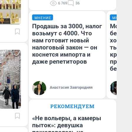
6 769
36
МНЕНИЕ
МНЕНИЕ
Продашь за 3000, налог
Мой ба
возьмут с 4000. Что
береже
нам готовит новый
хотела 
налоговый закон — он
тысяч,
коснется импорта и
кредит,
даже репетиторов
приеха
безопа
Кс
Анастасия Завгородняя
Ав
РЕКОМЕНДУЕМ
«Не вольеры, а камеры
пыток»: девушка