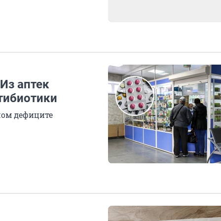
 Из аптек
тибиотики
шом дефиците