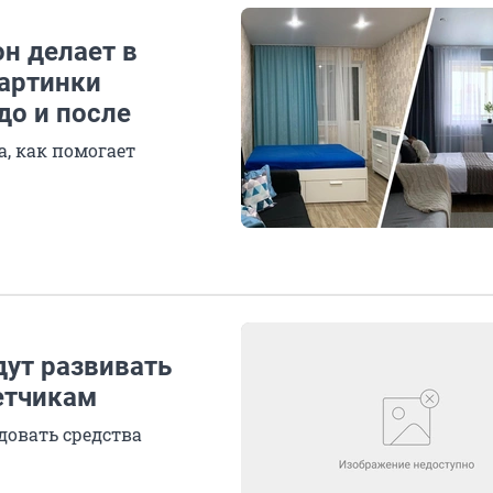
он делает в
картинки
до и после
, как помогает
дут развивать
етчикам
довать средства