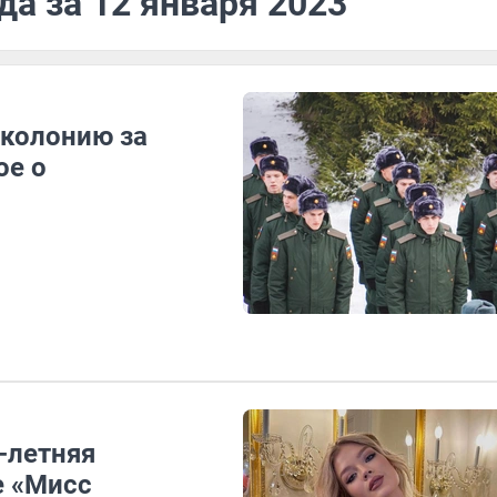
да за 12 января 2023
 колонию за
ое о
-летняя
е «Мисс