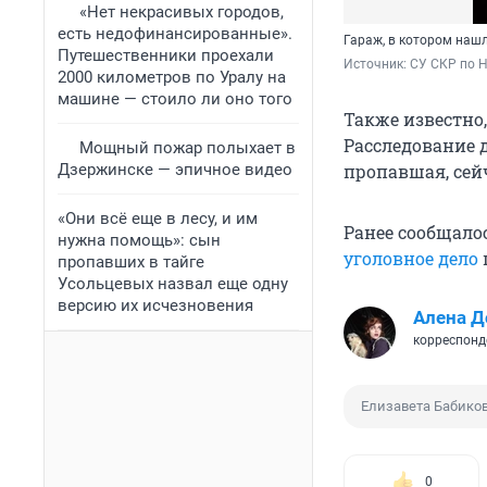
«Нет некрасивых городов,
есть недофинансированные».
Гараж, в котором наш
Путешественники проехали
Источник: 
СУ СКР по 
2000 километров по Уралу на
машине — стоило ли оно того
Также известно
Расследование д
Мощный пожар полыхает в
Дзержинске — эпичное видео
пропавшая, сей
«Они всё еще в лесу, и им
Ранее сообщало
нужна помощь»: сын
уголовное дело
пропавших в тайге
Усольцевых назвал еще одну
версию их исчезновения
Алена Д
корреспонд
Елизавета Бабико
0