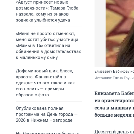
«Август принесет новые
возможности»: Тамара Глоба
назвала, кому из знаков
зодиака улыбнется удача
«Меня не просто отменяют,
меня хотят убить»: участница
«Мамы в 16» ответила на
обвинения в домогательствах
к маленькому сыну
Дофаминовый шик, блеск,
Елизавету Бабикову ис
красота. Фанки-стайл в
Источник: 
Елена Груни
одежде: что это такое и как
его носить — примеры
Елизавета Баби
образов с фото
из ориентировк
села в машину 
Опубликована полная
программа на День города —
больше недели 
2026 в Нижнем Новгороде
Десятый день о
На Черноморском побережье