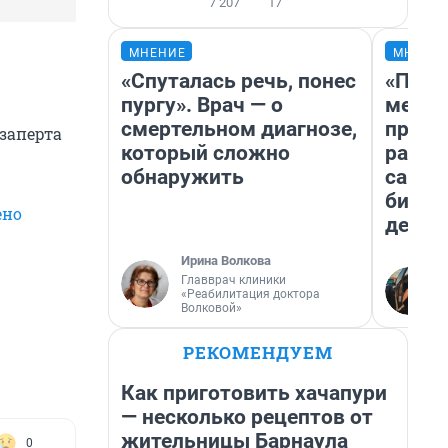
7 207
17
МНЕНИЕ
МНЕНИ
«Спуталась речь, понес
«Поку
пургу». Врач — о
мешке
смертельном диагнозе,
предп
 заперта
который сложно
расска
обнаружить
самом
бизне
ено
дешев
Ирина Волкова
Главврач клиники
«Реабилитация доктора
Волковой»
РЕКОМЕНДУЕМ
Как приготовить хачапури
— несколько рецептов от
жительницы Барнаула
0