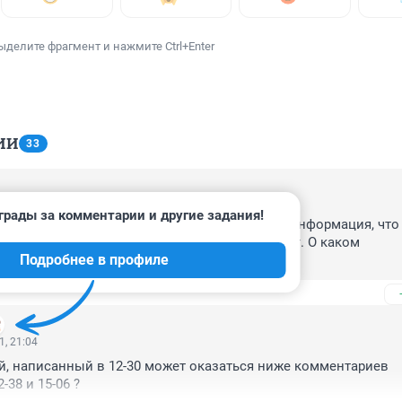
ыделите фрагмент и нажмите Ctrl+Enter
ИИ
33
1, 12:30
грады за комментарии и другие задания!
й взгляд , такой палец в рот не клади. Была информация, что 
т-услуги, что ее предложения были в интернет. О каком 
Подробнее в профиле
ожет идти речь, если она этим занимается
1, 21:04
, написанный в 12-30 может оказаться ниже комментариев 

-38 и 15-06 ?