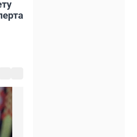
ету
перта