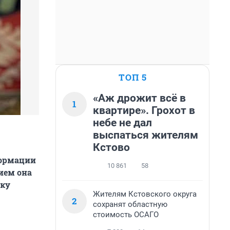
ТОП 5
«Аж дрожит всё в
1
квартире». Грохот в
небе не дал
выспаться жителям
Кстово
формации
10 861
58
ием она
шку
Жителям Кстовского округа
2
сохранят областную
стоимость ОСАГО