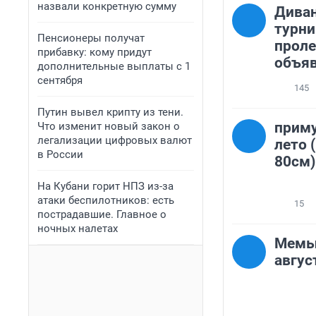
назвали конкретную сумму
Дива
турни
Пенсионеры получат
проле
прибавку: кому придут
объяв
дополнительные выплаты с 1
сентября
145
Путин вывел крипту из тени.
приму
Что изменит новый закон о
легализации цифровых валют
лето 
в России
80см)
На Кубани горит НПЗ из-за
атаки беспилотников: есть
15
пострадавшие. Главное о
ночных налетах
Мемы 
авгус