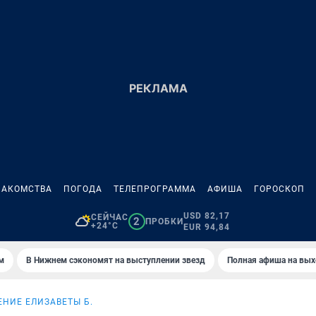
НАКОМСТВА
ПОГОДА
ТЕЛЕПРОГРАММА
АФИША
ГОРОСКОП
USD 82,17
СЕЙЧАС
2
ПРОБКИ
+24°C
EUR 94,84
м
В Нижнем сэкономят на выступлении звезд
Полная афиша на вы
НИЕ ЕЛИЗАВЕТЫ Б.