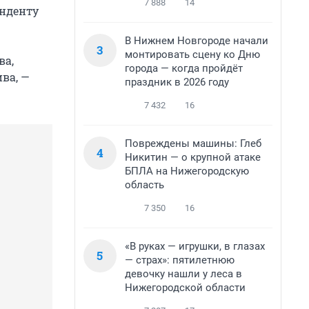
7 888
14
нденту
В Нижнем Новгороде начали
3
монтировать сцену ко Дню
ва,
города — когда пройдёт
ва, —
праздник в 2026 году
7 432
16
Повреждены машины: Глеб
4
Никитин — о крупной атаке
БПЛА на Нижегородскую
область
7 350
16
«В руках — игрушки, в глазах
5
— страх»: пятилетнюю
девочку нашли у леса в
Нижегородской области