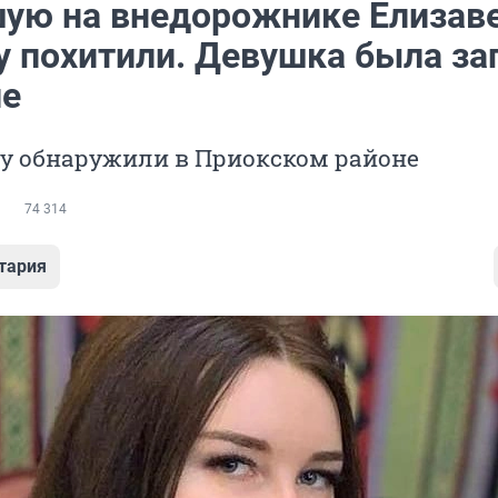
ую на внедорожнике Елизав
у похитили. Девушка была за
ле
у обнаружили в Приокском районе
74 314
тария