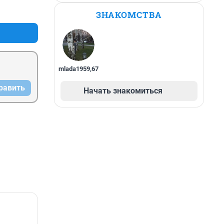
+0
–0
ЗНАКОМСТВА
mlada1959
,
67
равить
Начать знакомиться