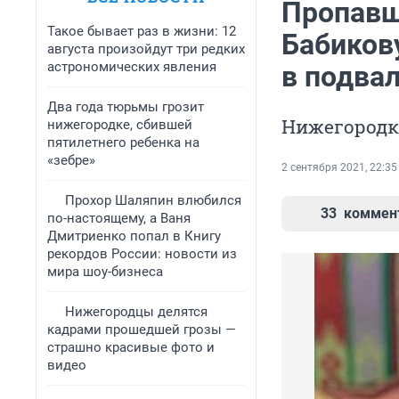
Пропавш
Такое бывает раз в жизни: 12
Бабиков
августа произойдут три редких
астрономических явления
в подва
Два года тюрьмы грозит
Нижегородк
нижегородке, сбившей
пятилетнего ребенка на
«зебре»
2 сентября 2021, 22:35
Прохор Шаляпин влюбился
33
коммен
по-настоящему, а Ваня
Дмитриенко попал в Книгу
рекордов России: новости из
мира шоу-бизнеса
Нижегородцы делятся
кадрами прошедшей грозы —
страшно красивые фото и
видео