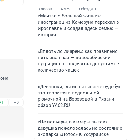
9 часов
4 529
Обсудить
«Мечтал о большой жизни»:
иностранец из Камеруна переехал в
Ярославль и создал здесь семью —
история
«Вплоть до диареи»: как правильно
пить иван-чай — новосибирский
нутрициолог подсчитал допустимое
количество чашек
она 
«Девчонки, вы испытываете судьбу»:
что творится в подпольной
рюмочной на Березовой в Рязани —
+1
–0
обзор YA62.RU
«Не вольеры, а камеры пыток»:
девушка пожаловалась на состояние
экопарка «Лотос» в Уссурийске