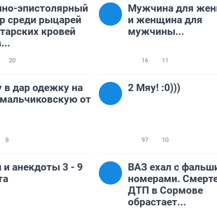
нно-эпистолярный
Мужчина для же
р среди рыцарей
и женщина для
тарских кровей
мужчины...
...
20
16
11
 в дар одежку на
2 Мяу! :0)))
(мальчиковскую от
8
97
10
и анекдоты 3 - 9
ВАЗ ехал с фаль
та
номерами. Смерт
ДТП в Сормове
обрастает...