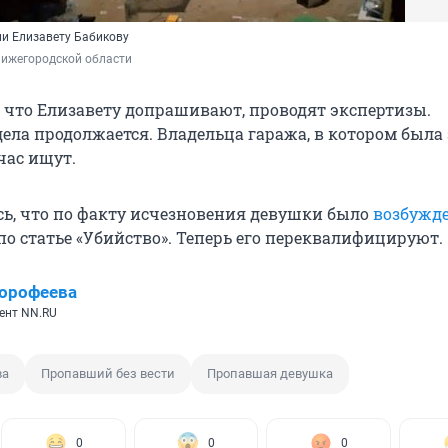
ли Елизавету Бабикову
Нижегородской области
, что Елизавету допрашивают, проводят экспертизы.
ела продолжается. Владельца гаража, в котором была
час ищут.
сь, что по факту исчезновения девушки было
возбужд
по статье «Убийство». Теперь его переквалифицируют.
орофеева
ент NN.RU
ва
Пропавший без вести
Пропавшая девушка
0
0
0