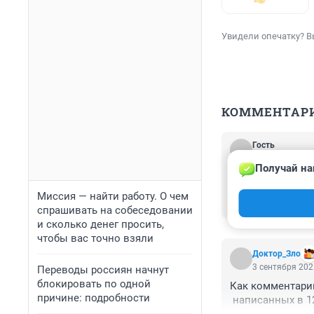
Увидели опечатку? В
КОММЕНТАР
Гость
5 сентября 202
Получай на
У девушки наглы
оказывала эскор
Миссия — найти работу. О чем
изнасиловании м
спрашивать на собеседовании
и сколько денег просить,
чтобы вас точно взяли
Доктор_Зло
3 сентября 202
Переводы россиян начнут
блокировать по одной
Как комментарий
причине: подробности
 написанных в 12