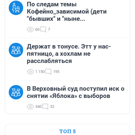
По следам темы
Кофейно_зависимой (дети
"бывших" и "ныне...
60
7
Держат в тонусе. Этт у нас-
пятницо, а хохлам не
расслабляться
1 150
195
В Верховный суд поступил иск о
снятии «Яблока» с выборов
340
32
ТОП 5