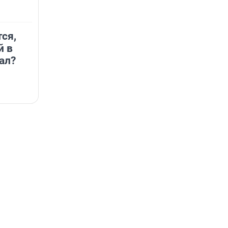
ся,
й в
ал?