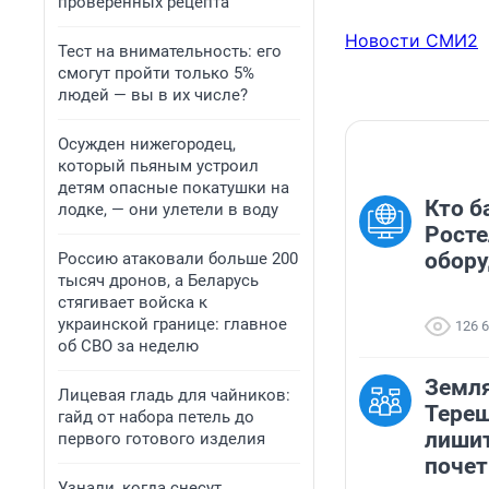
проверенных рецепта
Новости СМИ2
Тест на внимательность: его
смогут пройти только 5%
людей — вы в их числе?
Осужден нижегородец,
который пьяным устроил
детям опасные покатушки на
Кто б
лодке, — они улетели в воду
Росте
обору
Россию атаковали больше 200
тысяч дронов, а Беларусь
стягивает войска к
украинской границе: главное
126 
об СВО за неделю
Земл
Лицевая гладь для чайников:
Тереш
гайд от набора петель до
лишит
первого готового изделия
почет
Узнали, когда снесут