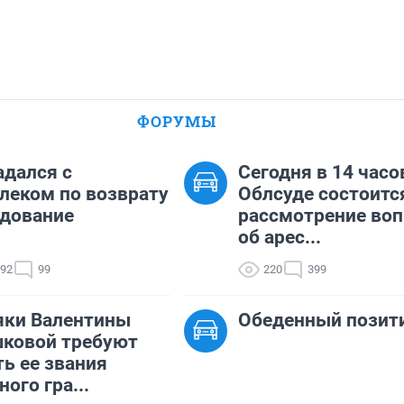
ФОРУМЫ
адался с
Сегодня в 14 часо
леком по возврату
Облсуде состоитс
дование
рассмотрение воп
об арес...
692
99
220
399
яки Валентины
Обеденный позит
ковой требуют
ь ее звания
ного гра...