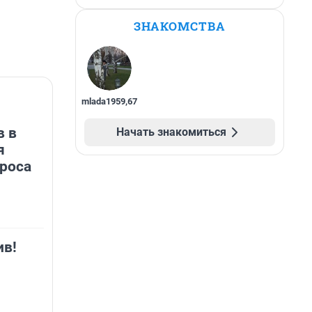
ЗНАКОМСТВА
mlada1959
,
67
в в
Начать знакомиться
я
роса
ив!