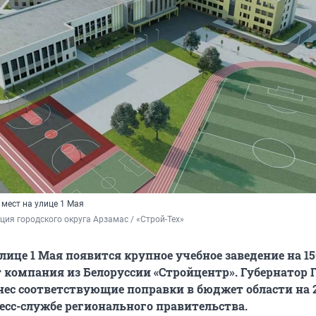
мест на улице 1 Мая
ия городского округа Арзамас / «Строй-Тех»
лице 1 Мая появится крупное учебное заведение на 15
 компания из Белоруссии «Стройцентр». Губернатор Г
ес соответствующие поправки в бюджет области на 2
ресс-службе регионального правительства.