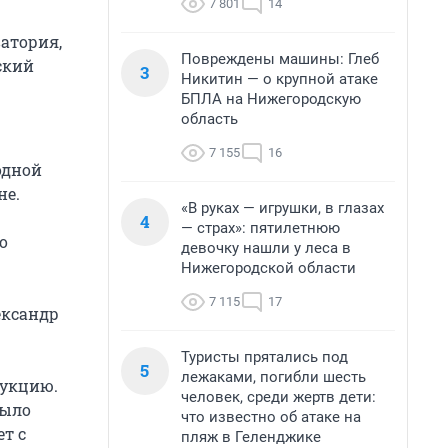
7 801
14
атория,
Повреждены машины: Глеб
ский
3
Никитин — о крупной атаке
БПЛА на Нижегородскую
область
7 155
16
одной
не.
«В руках — игрушки, в глазах
4
— страх»: пятилетнюю
о
девочку нашли у леса в
Нижегородской области
7 115
17
ександр
Туристы прятались под
5
лежаками, погибли шесть
рукцию.
человек, среди жертв дети:
было
что известно об атаке на
ет с
пляж в Геленджике