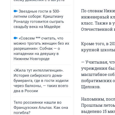
По словам Ники
Звездные гости в 500-
летнем соборе: Криштиану
инженерный кла
Роналду готовится сыграть
класс. Также в
свадьбу века на Мадейре
Отечественной 
«Совсем *** считать, что
Кроме того, в 2
можно трогать женщин без их
разрешения»: Собчак — о
крупной школы 
нападении на девушку в
Нижнем Новгороде
— Учитывая, чт
учреждения было
«Жила тут интеллигенция».
масштабное соб
История сибирского дома-
побратимских о
бумеранга, где в гости ходили
через балконы, — таких всего
Щелоков.
два в России
Напомним, посл
Тело россиянки нашли во
Прошлым летом 
Французских Альпах. Как она
выделено 15 мил
погибла?