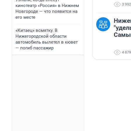
3 992
кинотеатр «Россия» в Нижнем
Новгороде — что появится на
его месте
Ниже
"удел
«Китаец» всмятку. В
Самые
Нижегородской области
автомобиль вылетел в кювет
— погиб пассажир
4 879