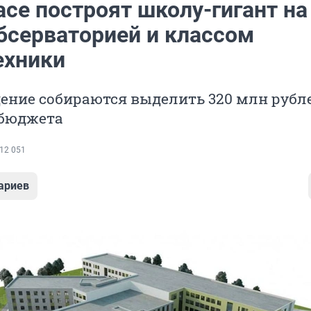
се построят школу-гигант на
обсерваторией и классом
ехники
дение собираются выделить 320 млн рубл
 бюджета
12 051
ариев