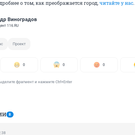
робнее о том, как преображается город,
читайте у нас
.
др Виноградов
ент 116.RU
ас
Проект
0
0
0
ыделите фрагмент и нажмите Ctrl+Enter
ИИ
8
2:38