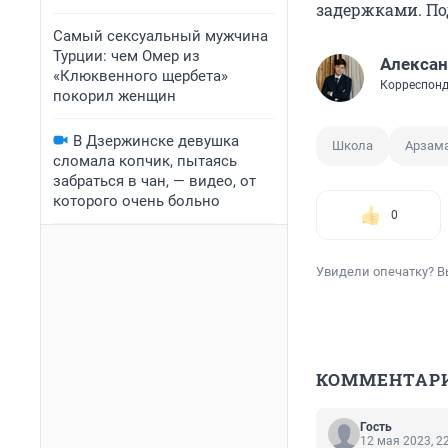
задержками. Под
Самый сексуальный мужчина
Турции: чем Омер из
Алексан
«Клюквенного щербета»
Корреспонд
покорил женщин
В Дзержинске девушка
Школа
Арзам
сломала копчик, пытаясь
забраться в чан, — видео, от
которого очень больно
0
Увидели опечатку? В
КОММЕНТАР
Гость
12 мая 2023, 2