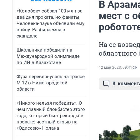
В Арзама
«Колобок» собрал 100 млн за
мест с 
два дня проката, но фанаты
Человека-паука объявили ему
роботот
войну. Разбираемся в
скандале
На ее возве
Школьники победили на
областного
Международной олимпиаде
по ИИ в Казахстане
12 мая 2023, 09:41
Фура перевернулась на трассе
М-12 в Нижегородской
8
коммент
области
«Никого нельзя победить». О
чем главный блокбастер этого
года, который бьет рекорды в
прокате: честный отзыв на
«Одиссею» Нолана