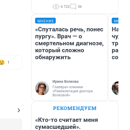
6 722
36
МНЕНИЕ
МНЕНИ
«Спуталась речь, понес
Насле
пургу». Врач — о
чудом
смертельном диагнозе,
транс
который сложно
разне
обнаружить
совет
1
Ирина Волкова
Главврач клиники
«Реабилитация доктора
Волковой»
РЕКОМЕНДУЕМ
«Кто-то считает меня
сумасшедшей».