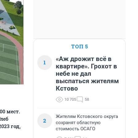
ТОП 5
«Аж дрожит всё в
1
квартире». Грохот в
небе не дал
выспаться жителям
Кстово
10 705
58
00 мест.
Жителям Кстовского округа
леб
2
сохранят областную
023 год,
стоимость ОСАГО