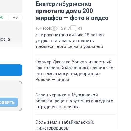
Екатеринбурженка
приютила дома 200
жирафов — фото и видео
+0
–0
16 часов
16 917
41
«Не рассчитала силы»: 18-летняя
е, а 
ужурка пыталась успокоить
трехмесячного сына и убила его
+0
–0
Фермер Джастас Уолкер, известный
как «веселый молочник», заявил что
его семью могут выдворить из
России — видео
Сезон черники в Мурманской
области: рецепт хрустящего ягодного
равить
штруделя за полчаса
Соль земли забайкальской.
Нижегородцевы