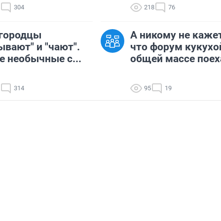
304
218
76
городцы
А никому не кажет
ывают" и "чают".
что форум кукухо
 необычные с...
общей массе поех
314
95
19