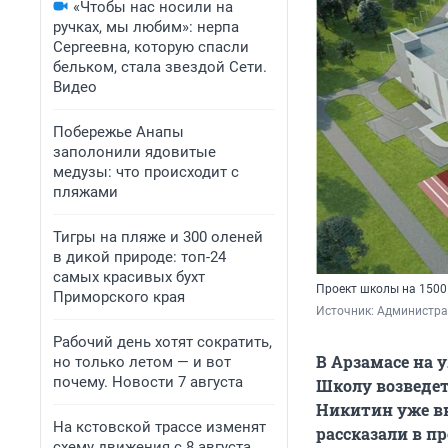
«Чтобы нас носили на
ручках, мы любим»: нерпа
Сергеевна, которую спасли
бельком, стала звездой Сети.
Видео
Побережье Анапы
заполонили ядовитые
медузы: что происходит с
пляжами
Тигры на пляже и 300 оленей
в дикой природе: топ-24
самых красивых бухт
Проект школы на 1500 
Приморского края
Источник: 
Администрац
Рабочий день хотят сократить,
В Арзамасе на у
но только летом — и вот
почему. Новости 7 августа
Школу возведет
Никитин уже вн
На кстовской трассе изменят
рассказали в п
схему движения с 8 августа