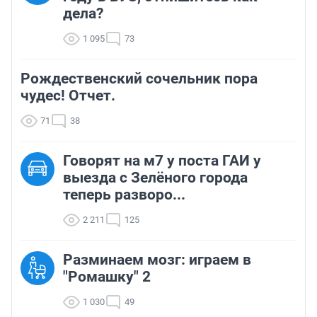
дела?
1 095
73
Рождественский сочельник пора
чудес! Отчет.
71
38
Говорят на м7 у поста ГАИ у
выезда с Зелёного города
теперь разворо...
2 211
125
Разминаем мозг: играем в
"Ромашку" 2
1 030
49