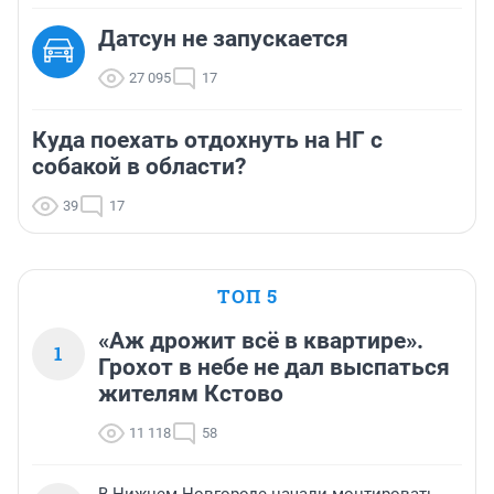
Датсун не запускается
27 095
17
Куда поехать отдохнуть на НГ с
собакой в области?
39
17
ТОП 5
«Аж дрожит всё в квартире».
1
Грохот в небе не дал выспаться
жителям Кстово
11 118
58
В Нижнем Новгороде начали монтировать