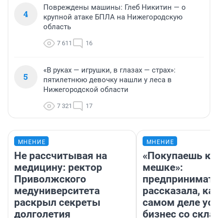
Повреждены машины: Глеб Никитин — о
4
крупной атаке БПЛА на Нижегородскую
область
7 611
16
«В руках — игрушки, в глазах — страх»:
5
пятилетнюю девочку нашли у леса в
Нижегородской области
7 321
17
МНЕНИЕ
МНЕНИЕ
Не рассчитывая на
«Покупаешь ко
медицину: ректор
мешке»:
Приволжского
предпринимат
медуниверситета
рассказала, как
раскрыл секреты
самом деле ус
долголетия
бизнес со скл