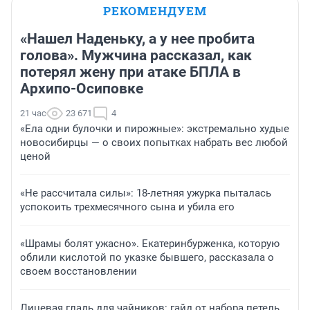
РЕКОМЕНДУЕМ
«Нашел Наденьку, а у нее пробита
голова». Мужчина рассказал, как
потерял жену при атаке БПЛА в
Архипо-Осиповке
21 час
23 671
4
«Ела одни булочки и пирожные»: экстремально худые
новосибирцы — о своих попытках набрать вес любой
ценой
«Не рассчитала силы»: 18-летняя ужурка пыталась
успокоить трехмесячного сына и убила его
«Шрамы болят ужасно». Екатеринбурженка, которую
облили кислотой по указке бывшего, рассказала о
своем восстановлении
Лицевая гладь для чайников: гайд от набора петель