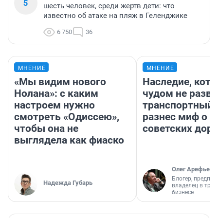
5
шесть человек, среди жертв дети: что
известно об атаке на пляж в Геленджике
6 750
36
МНЕНИЕ
МНЕНИЕ
«Мы видим нового
Наследие, кото
Нолана»: с каким
чудом не разва
настроем нужно
транспортный 
смотреть «Одиссею»,
разнес миф о 
чтобы она не
советских доро
выглядела как фиаско
Олег Арефьев
Блогер, предпри
Надежда Губарь
владелец в тра
бизнесе