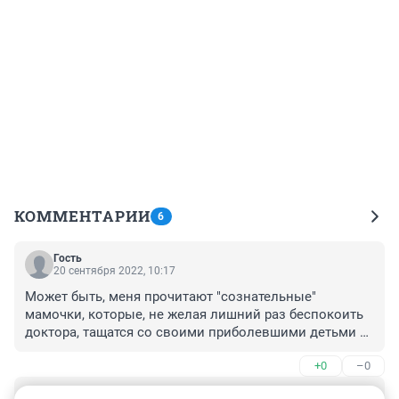
КОММЕНТАРИИ
6
Гость
20 сентября 2022, 10:17
Может быть, меня прочитают "сознательные" 
мамочки, которые, не желая лишний раз беспокоить 
доктора, тащатся со своими приболевшими детьми в 
поликлинику.

+0
–0
Из-за вас заболевает ВСЯ очередь. Включая членов 
семей этой очереди. И доктор, который мог бы 
Гость