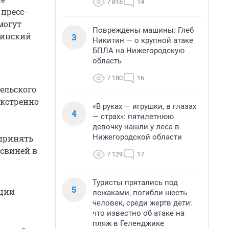
7 816
14
пресс-
могут
Повреждены машины: Глеб
нинский
3
Никитин — о крупной атаке
БПЛА на Нижегородскую
область
7 180
16
ельского
экстренно
«В руках — игрушки, в глазах
4
— страх»: пятилетнюю
девочку нашли у леса в
Нижегородской области
 принять
свиней в
7 129
17
Туристы прятались под
5
кции
лежаками, погибли шесть
человек, среди жертв дети:
что известно об атаке на
пляж в Геленджике