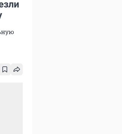
езли
у
ьную