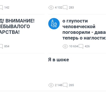
142
4 132
283
Д! ВНИМАНИЕ!
о глупости
НЕБЫВАЛОГО
человеческой
АРСТВА!
поговорили - дава
теперь о наглости:
854
10 634
426
Я в шоке
2 148
265