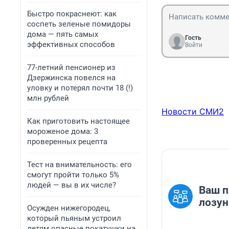
Быстро покраснеют: как
соспеть зеленые помидоры
дома — пять самых
Гость
эффективных способов
Войти
77-летний пенсионер из
Дзержинска повелся на
уловку и потерял почти 18 (!)
млн рублей
Новости СМИ2
Как приготовить настоящее
мороженое дома: 3
проверенных рецепта
Тест на внимательность: его
смогут пройти только 5%
людей — вы в их числе?
Ваш п
лозун
Осужден нижегородец,
который пьяным устроил
детям опасные покатушки на