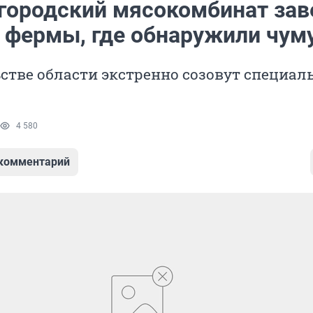
городский мясокомбинат зав
с фермы, где обнаружили чум
стве области экстренно созовут специал
4 580
 комментарий