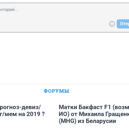
Отп
ФОРУМЫ
рогноз-девиз/
Матки Бакфаст F1 (воз
г/мем на 2019 ?
ИО) от Михаила Гращен
(MHG) из Беларусии