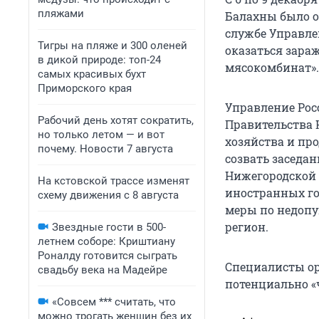
пляжами
Балахны было о
службе Управле
Тигры на пляже и 300 оленей
оказаться зара
в дикой природе: топ-24
мясокомбинат».
самых красивых бухт
Приморского края
Управление Рос
Рабочий день хотят сократить,
Правительства 
но только летом — и вот
хозяйства и пр
почему. Новости 7 августа
созвать заседа
Нижегородской 
На кстовской трассе изменят
иностранных го
схему движения с 8 августа
меры по недопу
регион.
Звездные гости в 500-
летнем соборе: Криштиану
Роналду готовится сыграть
Специалисты ор
свадьбу века на Мадейре
потенциально «
«Совсем *** считать, что
можно трогать женщин без их