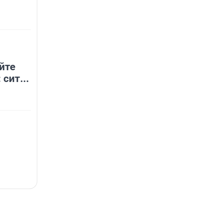
йте
 сит...