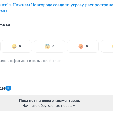
ит" в Нижнем Новгороде создали угрозу распростран
умы
Ужова
0
0
0
ыделите фрагмент и нажмите Ctrl+Enter
ИИ
0
Пока нет ни одного комментария.
Начните обсуждение первым!