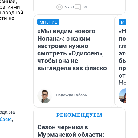
свиней,
рагиями
6 733
36
ународной
сти не
МНЕНИЕ
МНЕНИ
«Мы видим нового
«Нико
Нолана»: с каким
побед
настроем нужно
главн
смотреть «Одиссею»,
этого
чтобы она не
бьет 
выглядела как фиаско
прока
отзыв
Нолан
Надежда Губарь
ода на
РЕКОМЕНДУЕМ
лбасы
,
Сезон черники в
Мурманской области: