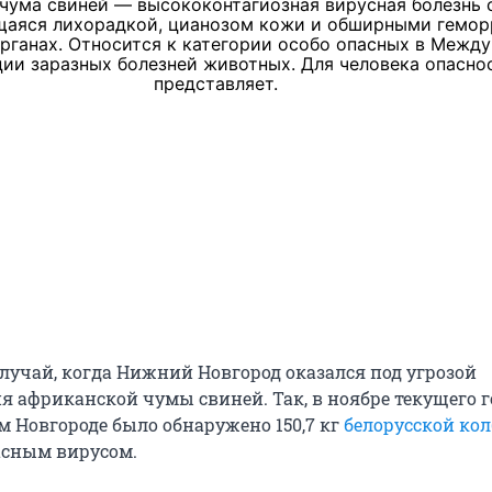
чума свиней — высококонтагиозная вирусная болезнь 
щаяся лихорадкой, цианозом кожи и обширными гемор
органах. Относится к категории особо опасных в Межд
ии заразных болезней животных. Для человека опасно
представляет.
случай, когда Нижний Новгород оказался под угрозой
я африканской чумы свиней. Так, в ноябре текущего г
м Новгороде было обнаружено 150,7 кг
белорусской ко
асным вирусом.