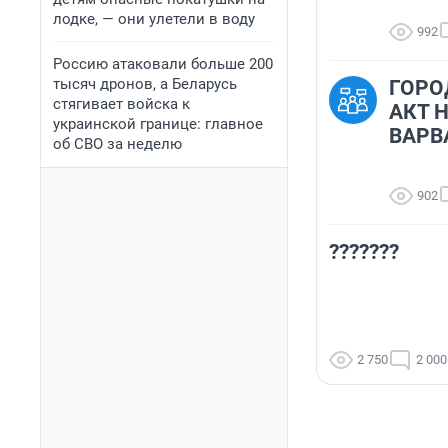
лодке, — они улетели в воду
992
Россию атаковали больше 200
тысяч дронов, а Беларусь
ГОРО
стягивает войска к
АКТ 
украинской границе: главное
ВАРВ
об СВО за неделю
902
???????
2 750
2 000