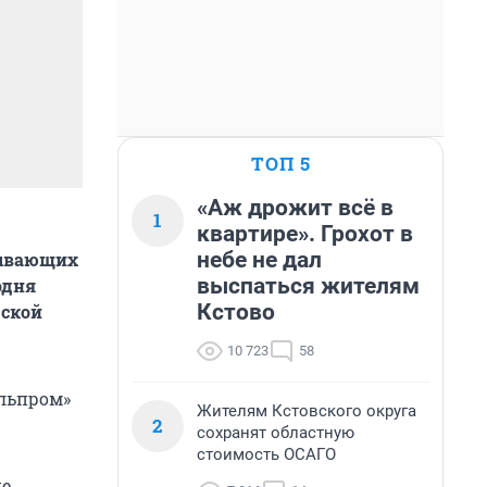
ТОП 5
«Аж дрожит всё в
1
квартире». Грохот в
небе не дал
тывающих
выспаться жителям
одня
Кстово
дской
10 723
58
ельпром»
Жителям Кстовского округа
2
сохранят областную
стоимость ОСАГО
ие