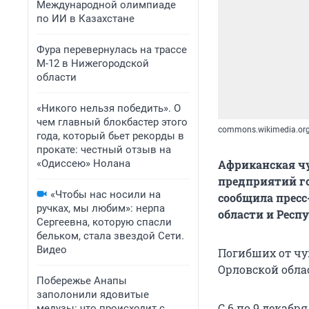
Международной олимпиаде
по ИИ в Казахстане
Фура перевернулась на трассе
М-12 в Нижегородской
области
«Никого нельзя победить». О
чем главный блокбастер этого
commons.wikimedia.or
года, который бьет рекорды в
прокате: честный отзыв на
«Одиссею» Нолана
Африканская ч
предприятий го
«Чтобы нас носили на
сообщила пресс
ручках, мы любим»: нерпа
области и Респ
Сергеевна, которую спасли
бельком, стала звездой Сети.
Видео
Погибших от чу
Орловской обла
Побережье Анапы
заполонили ядовитые
С 6 по 9 декаб
медузы: что происходит с