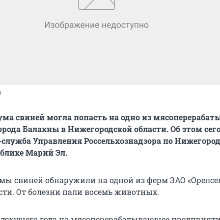
g
ума свиней могла попасть на одно из мясоперераба
рода Балахны в Нижегородской области. Об этом сег
-служба Управления Россельхознадзора по Нижегоро
ублике Марий Эл.
мы свиней обнаружили на одной из ферм ЗАО «Орелс
сти. От болезни пали восемь животных.
ря текущего года на мясоперерабатывающее предприят