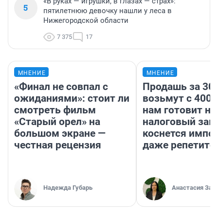
«В руках — игрушки, в глазах — страх»:
5
пятилетнюю девочку нашли у леса в
Нижегородской области
7 375
17
МНЕНИЕ
МНЕНИЕ
«Финал не совпал с
Продашь за 300
ожиданиями»: стоит ли
возьмут с 4000
смотреть фильм
нам готовит н
«Старый орел» на
налоговый зако
большом экране —
коснется импор
честная рецензия
даже репетито
Надежда Губарь
Анастасия Зав