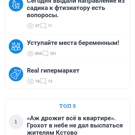
Сегодня выдали направление из
садика к фтизиатору есть
вопоросы.
57
11
Уступайте места беременным!
804
551
Real гипермаркет
18
13
ТОП 5
«Аж дрожит всё в квартире».
1
Грохот в небе не дал выспаться
жителям Кстово