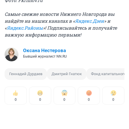
Фото: Fkrnnov.ru
Самые свежие новости Нижнего Новгорода вы
найдёте на наших каналах в «
Яндекс.Дзен
» и
«
Яндекс.Районы
»! Подписывайтесь и получайте
важную информацию первыми!
Оксана Нестерова
Бывший журналист NN.RU
Геннадий Дурдаев
Дмитрий Гнатюк
Фонд капитального 
0
0
0
0
0