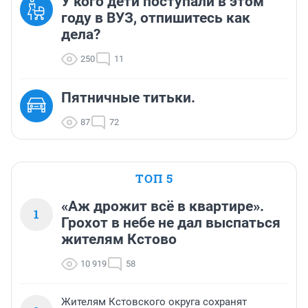
У кого дети поступали в этом
году в ВУЗ, отпишитесь как
дела?
250
11
Пятничные титьки.
87
72
ТОП 5
«Аж дрожит всё в квартире».
1
Грохот в небе не дал выспаться
жителям Кстово
10 919
58
Жителям Кстовского округа сохранят