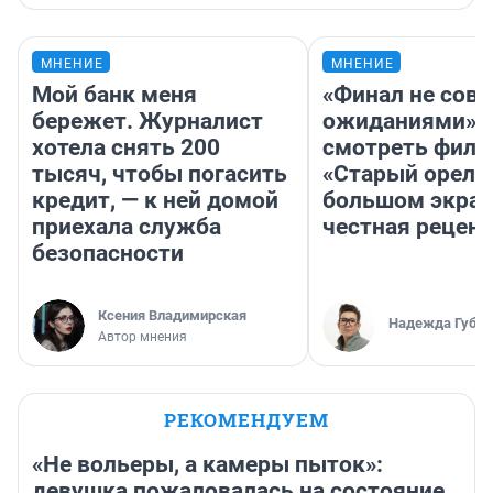
МНЕНИЕ
МНЕНИЕ
Мой банк меня
«Финал не совп
бережет. Журналист
ожиданиями»: 
хотела снять 200
смотреть фил
тысяч, чтобы погасить
«Старый орел» 
кредит, — к ней домой
большом экран
приехала служба
честная рецен
безопасности
Ксения Владимирская
Надежда Губар
Автор мнения
РЕКОМЕНДУЕМ
«Не вольеры, а камеры пыток»:
девушка пожаловалась на состояние