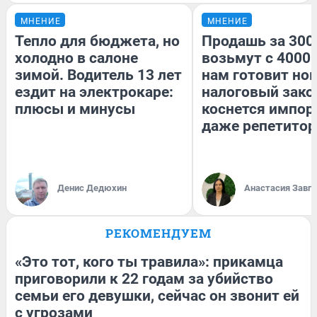
МНЕНИЕ
МНЕНИЕ
Тепло для бюджета, но
Продашь за 3000
холодно в салоне
возьмут с 4000.
зимой. Водитель 13 лет
нам готовит но
ездит на электрокаре:
налоговый зако
плюсы и минусы
коснется импор
даже репетитор
Денис Дедюхин
Анастасия Завг
РЕКОМЕНДУЕМ
«Это тот, кого ты травила»: прикамца
приговорили к 22 годам за убийство
семьи его девушки, сейчас он звонит ей
с угрозами