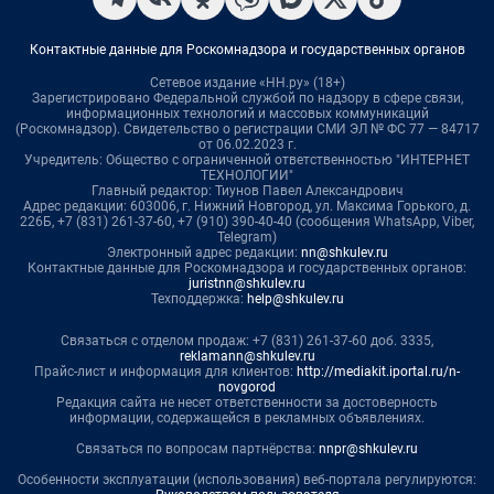
Контактные данные для Роскомнадзора и государственных органов
Сетевое издание «НН.ру» (18+)
Зарегистрировано Федеральной службой по надзору в сфере связи,
информационных технологий и массовых коммуникаций
(Роскомнадзор). Свидетельство о регистрации СМИ ЭЛ № ФС 77 — 84717
от 06.02.2023 г.
Учредитель: Общество с ограниченной ответственностью "ИНТЕРНЕТ
ТЕХНОЛОГИИ"
Главный редактор: Тиунов Павел Александрович
Адрес редакции: 603006, г. Нижний Новгород, ул. Максима Горького, д.
226Б, +7 (831) 261-37-60, +7 (910) 390-40-40 (сообщения WhatsApp, Viber,
Telegram)
Электронный адрес редакции:
nn@shkulev.ru
Контактные данные для Роскомнадзора и государственных органов:
juristnn@shkulev.ru
Техподдержка:
help@shkulev.ru
Связаться с отделом продаж: +7 (831) 261-37-60 доб. 3335,
reklamann@shkulev.ru
Прайс-лист и информация для клиентов:
http://mediakit.iportal.ru/n-
novgorod
Редакция сайта не несет ответственности за достоверность
информации, содержащейся в рекламных объявлениях.
Связаться по вопросам партнёрства:
nnpr@shkulev.ru
Особенности эксплуатации (использования) веб-портала регулируются: