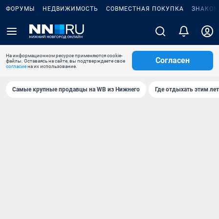
ФОРУМЫ
НЕДВИЖИМОСТЬ
СОВМЕСТНАЯ ПОКУПКА
ЗНАКОМ
На информационном ресурсе применяются cookie-
Согласен
файлы. Оставаясь на сайте, вы подтверждаете свое
согласие
на их использование.
Самые крупные продавцы на WB из Нижнего
Где отдыхать этим ле