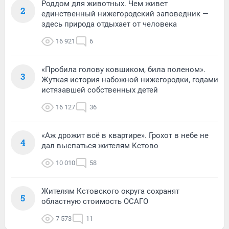
Роддом для животных. Чем живет
2
единственный нижегородский заповедник —
здесь природа отдыхает от человека
16 921
6
«Пробила голову ковшиком, била поленом».
3
Жуткая история набожной нижегородки, годами
истязавшей собственных детей
16 127
36
«Аж дрожит всё в квартире». Грохот в небе не
4
дал выспаться жителям Кстово
10 010
58
Жителям Кстовского округа сохранят
5
областную стоимость ОСАГО
7 573
11