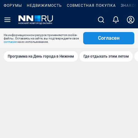
ФОРУМЫ
НЕДВИЖИМОСТЬ
СОВМЕСТНАЯ ПОКУПКА
ЗНАКОМ
На информационном ресурсе применяются cookie-
Согласен
файлы. Оставаясь на сайте, вы подтверждаете свое
согласие
на их использование.
Программа на День города в Нижнем
Где отдыхать этим летом