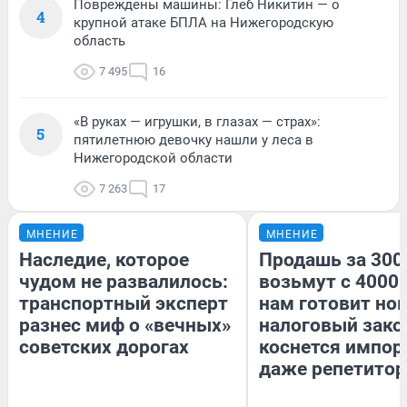
Повреждены машины: Глеб Никитин — о
4
крупной атаке БПЛА на Нижегородскую
область
7 495
16
«В руках — игрушки, в глазах — страх»:
5
пятилетнюю девочку нашли у леса в
Нижегородской области
7 263
17
МНЕНИЕ
МНЕНИЕ
Наследие, которое
Продашь за 3000
чудом не развалилось:
возьмут с 4000.
транспортный эксперт
нам готовит но
разнес миф о «вечных»
налоговый зако
советских дорогах
коснется импор
даже репетитор