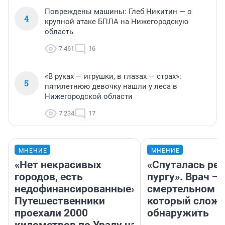
Повреждены машины: Глеб Никитин — о
4
крупной атаке БПЛА на Нижегородскую
область
7 461
16
«В руках — игрушки, в глазах — страх»:
5
пятилетнюю девочку нашли у леса в
Нижегородской области
7 234
17
МНЕНИЕ
МНЕНИЕ
«Нет некрасивых
«Спуталась реч
городов, есть
пургу». Врач — 
недофинансированные».
смертельном д
Путешественники
который слож
проехали 2000
обнаружить
километров по Уралу на