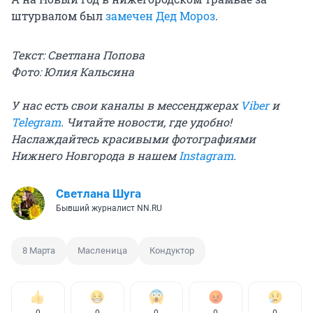
штурвалом был
замечен Дед Мороз
.
Текст: Светлана Попова
Фото: Юлия Кальсина
У нас есть свои каналы в мессенджерах
Viber
и
Telegram
. Читайте новости, где удобно!
Наслаждайтесь красивыми фотографиями
Нижнего Новгорода в нашем
Instagram
.
Светлана Шуга
Бывший журналист NN.RU
8 Марта
Масленица
Кондуктор
0
0
0
0
0