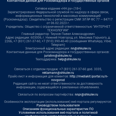
Контактные данные для Роскомнадзора и государственных органов
Сетевое издание «НН.ру» (18+)
Зарегистрировано Федеральной службой по надзору в сфере связи,
информационных технологий и массовых коммуникаций
(Роскомнадзор). Свидетельство о регистрации СМИ ЭЛ № ФС 77 — 84717
от 06.02.2023 г.
Учредитель: Общество с ограниченной ответственностью "ИНТЕРНЕТ
ТЕХНОЛОГИИ"
Главный редактор: Тиунов Павел Александрович
Адрес редакции: 603006, г. Нижний Новгород, ул. Максима Горького, д.
226Б, +7 (831) 261-37-60, +7 (910) 390-40-40 (сообщения WhatsApp, Viber,
Telegram)
Электронный адрес редакции:
nn@shkulev.ru
Контактные данные для Роскомнадзора и государственных органов:
juristnn@shkulev.ru
Техподдержка:
help@shkulev.ru
Связаться с отделом продаж: +7 (831) 261-37-60 доб. 3335,
reklamann@shkulev.ru
Прайс-лист и информация для клиентов:
http://mediakit.iportal.ru/n-
novgorod
Редакция сайта не несет ответственности за достоверность
информации, содержащейся в рекламных объявлениях.
Связаться по вопросам партнёрства:
nnpr@shkulev.ru
Особенности эксплуатации (использования) веб-портала регулируются:
Руководством пользователя
Описанием функциональных характеристик ПО
Условиями использования веб-портала и политикой