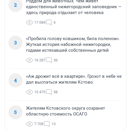
Роддом для животных. Чем живет
2
единственный нижегородский заповедник —
здесь природа отдыхает от человека
17 084
6
«Пробила голову ковшиком, била поленом».
3
Жуткая история набожной нижегородки,
годами истязавшей собственных детей
16 287
36
«Аж дрожит всё в квартире». Грохот в небе не
4
дал выспаться жителям Кстово
10 475
58
Жителям Кстовского округа сохранят
5
областную стоимость ОСАГО
7 708
13