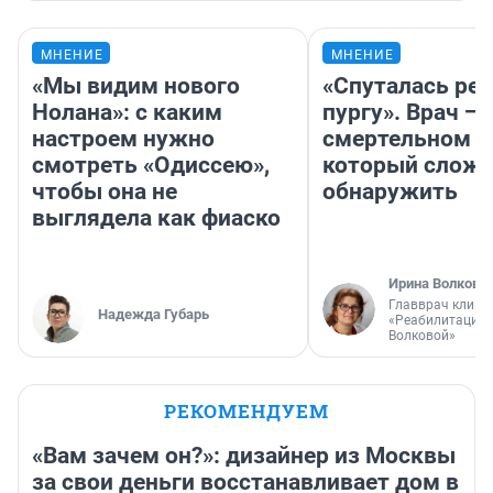
МНЕНИЕ
МНЕНИЕ
«Мы видим нового
«Спуталась реч
Нолана»: с каким
пургу». Врач — 
настроем нужно
смертельном д
смотреть «Одиссею»,
который слож
чтобы она не
обнаружить
выглядела как фиаско
Ирина Волкова
Главврач клини
Надежда Губарь
«Реабилитация 
Волковой»
РЕКОМЕНДУЕМ
«Вам зачем он?»: дизайнер из Москвы
за свои деньги восстанавливает дом в