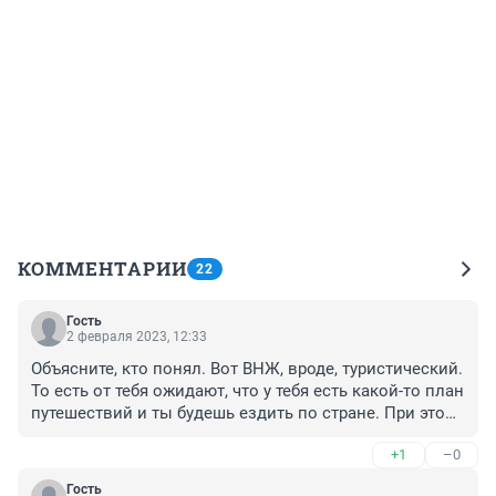
КОММЕНТАРИИ
22
Гость
2 февраля 2023, 12:33
Объясните, кто понял. Вот ВНЖ, вроде, туристический. 
То есть от тебя ожидают, что у тебя есть какой-то план 
путешествий и ты будешь ездить по стране. При этом 
требуется аренда квартиры в каком-то одном 
+1
–0
определённом месте. И могут ещё проверить живёшь 
ли ты там на самом деле.
Гость