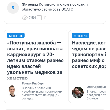
Жителям Кстовского округа сохранят
5
областную стоимость ОСАГО
7 591
11
МНЕНИЕ
МНЕНИЕ
«Поступила жалоба —
Наследие, кото
значит, врач виноват»:
чудом не разва
кардиохирург с 20-
транспортный 
летним стажем разнес
разнес миф о 
идею властей
советских доро
увольнять медиков за
хамство
Роман Рисберг
Олег Арефьев
Выполнил более 7000
лечебных и диагностических
Блогер, предпри
вмешательств на сердце и
владелец в тра
сосудах.
бизнесе