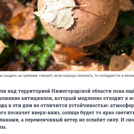
ы сходить за грибами: говорят, если хорошо поискать, то попадаются и белые
ели над территорией Нижегородской области пока ещ
 влияние антициклон, который медленно отходит к ю
года в эти дни не отличится устойчивостью: атмосфе
о поскачет вверх-вниз, солнце будет то ярко светить
блаками, а переменчивый ветер не ослабит силу. И сн
ны.