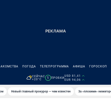
НАКОМСТВА
ПОГОДА
ТЕЛЕПРОГРАММА
АФИША
ГОРОСКОП
USD 81,41
СЕЙЧАС
1
ПРОБКИ
+20°C
EUR 94,06
том
Новый главный прокурор — чем известен
За «плохими» нижего