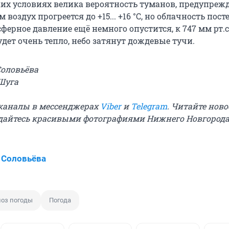
ких условиях велика вероятность туманов, предупреж
 воздух прогреется до +15... +16 °C, но облачность пос
ферное давление ещё немного опустится, к 747 мм рт.ст
будет очень тепло, небо затянут дождевые тучи.
Соловьёва
 Шуга
и каналы в мессенджерах
Viber
и
Telegram
. Читайте ново
айтесь красивыми фотографиями Нижнего Новгорода
 Соловьёва
ноз погоды
Погода