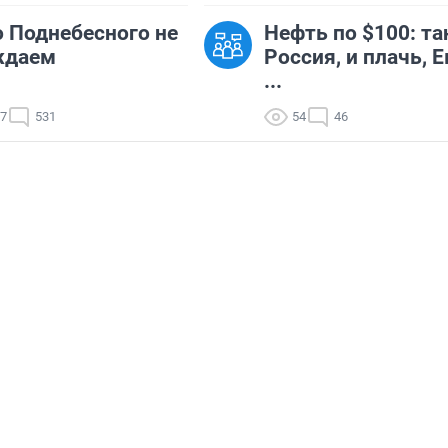
о Поднебесного не
Нефть по $100: та
ждаем
Россия, и плачь, 
...
97
531
54
46