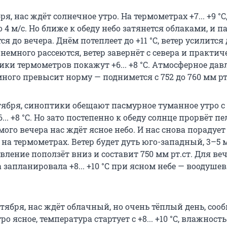
бря, нас ждёт солнечное утро. На термометрах +7... +9 °C
 4 м/с. Но ближе к обеду небо затянется облаками, и 
я до вечера. Днём потеплеет до +11 °C, ветер усилится д
 немного рассеются, ветер завернёт с севера и практич
бики термометров покажут +6... +8 °C. Атмосферное дав
ного превысит норму — поднимется с 752 до 760 мм рт
ктября, синоптики обещают пасмурное туманное утро с
... +8 °C. Но зато постепенно к обеду солнце прорвёт пе
амого вечера нас ждёт ясное небо. И нас снова порадуе
 °C на термометрах. Ветер будет дуть юго-западный, 3–5 м
ление поползёт вниз и составит 750 мм рт.ст. Для ве
 запланировала +8... +10 °C при ясном небе — воодуш
ктября, нас ждёт облачный, но очень тёплый день, соо
ро ясное, температура стартует с +8... +10 °C, влажность