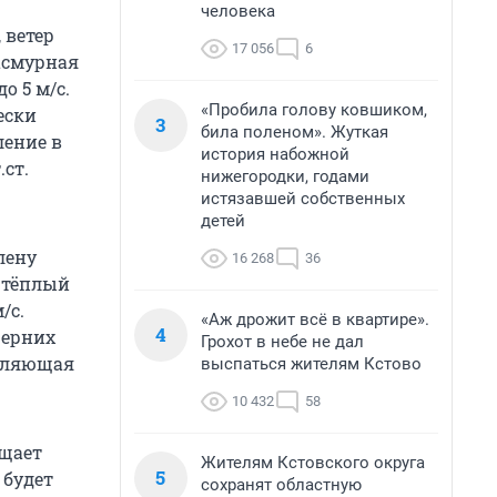
человека
, ветер
17 056
6
пасмурная
о 5 м/с.
«Пробила голову ковшиком,
ески
3
била поленом». Жуткая
ление в
история набожной
.ст.
нижегородки, годами
истязавшей собственных
детей
лену
16 268
36
т тёплый
/с.
«Аж дрожит всё в квартире».
4
черних
Грохот в небе не дал
евляющая
выспаться жителям Кстово
10 432
58
бщает
Жителям Кстовского округа
5
 будет
сохранят областную