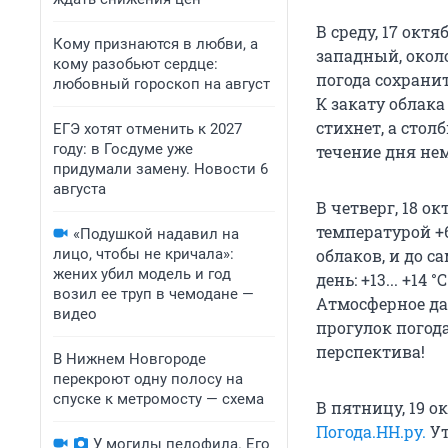
В среду, 17 октя
Кому признаются в любви, а
западный, около
кому разобьют сердце:
погода сохранитс
любовный гороскоп на август
К закату облака
стихнет, а стол
ЕГЭ хотят отменить к 2027
году: в Госдуме уже
течение дня нем
придумали замену. Новости 6
августа
В четверг, 18 о
температурой +6
«Подушкой надавил на
лицо, чтобы не кричала»:
облаков, и до с
жених убил модель и год
день: +13... +14
возил ее труп в чемодане —
Атмосферное дав
видео
прогулок погода
перспектива!
В Нижнем Новгороде
перекроют одну полосу на
спуске к метромосту — схема
В пятницу, 19 о
Погода.НН.ру.
Ут
У могилы педофила. Его