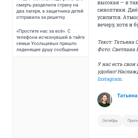
высокая — в та
смерть разделила страну на
синоптики. Днём
два лагеря, а защитника детей
усилится. Атмос
отправила за решетку
вечеру, хотя и 
«Простите нас за всё». С
телефона исчезнувшей в тайге
Текст: Татьяна 
семьи Усольцевых пришло
Фото: Светлана
леденящее душу сообщение
У нас есть сво
удобно!
Наслажд
Instagram
.
Татьяна
Октябрь
Прог