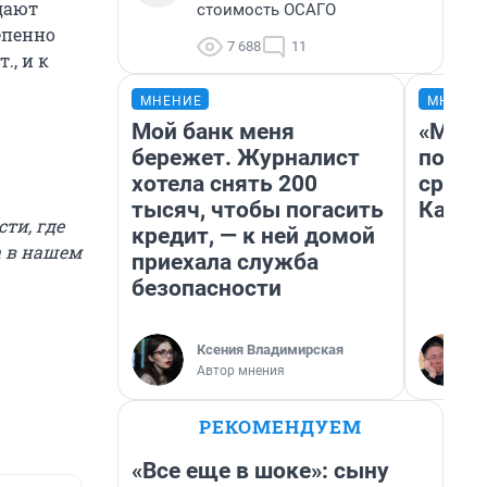
дают
стоимость ОСАГО
тепенно
7 688
11
., и к
МНЕНИЕ
МНЕНИ
Мой банк меня
«Маши
бережет. Журналист
полет
хотела снять 200
сравн
тысяч, чтобы погасить
Казах
сти, где
кредит, — к ней домой
 в нашем
приехала служба
безопасности
Ксения Владимирская
Автор мнения
РЕКОМЕНДУЕМ
«Все еще в шоке»: сыну