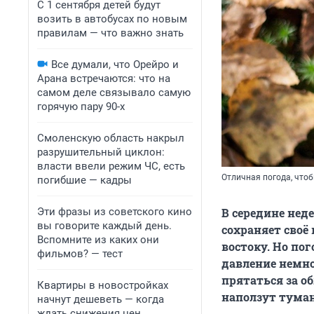
С 1 сентября детей будут
возить в автобусах по новым
правилам — что важно знать
Все думали, что Орейро и
Арана встречаются: что на
самом деле связывало самую
горячую пару 90-х
Смоленскую область накрыл
разрушительный циклон:
власти ввели режим ЧС, есть
Отличная погода, чтоб
погибшие — кадры
Эти фразы из советского кино
В середине нед
вы говорите каждый день.
сохраняет своё
Вспомните из каких они
востоку. Но по
фильмов? — тест
давление немног
прятаться за о
Квартиры в новостройках
наползут тума
начнут дешеветь — когда
ждать снижения цен