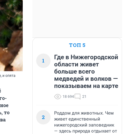
ТОП 5
Где в Нижегородской
1
области живет
больше всего
, и опята
медведей и волков —
показываем на карте
ё
18 694
21
го-
рное
, то
Роддом для животных. Чем
2
живет единственный
ова
нижегородский заповедник
— здесь природа отдыхает от