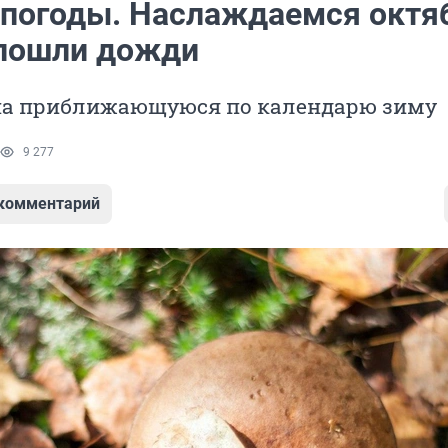
 погоды. Наслаждаемся октя
 пошли дожди
на приближающуюся по календарю зиму
9 277
 комментарий