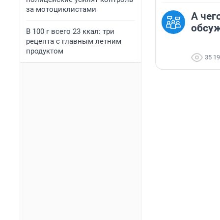
за мотоциклистами
А чег
обсу
В 100 г всего 23 ккал: три
рецепта с главным летним
продуктом
35 1