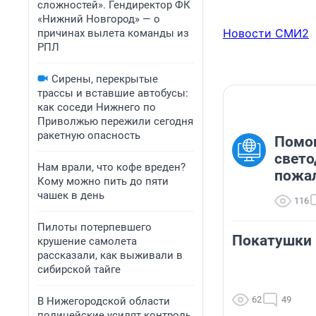
сложностей». Гендиректор ФК
«Нижний Новгород» — о
Новости СМИ2
причинах вылета команды из
РПЛ
Сирены, перекрытые
трассы и вставшие автобусы:
как соседи Нижнего по
Приволжью пережили сегодня
ракетную опасность
Помог
свето
Нам врали, что кофе вреден?
пожал
Кому можно пить до пяти
чашек в день
116
Пилоты потерпевшего
Покатушки 
крушение самолета
рассказали, как выживали в
сибирской тайге
62
49
В Нижегородской области
полицейские усилят контроль