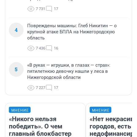
7 731
17
Повреждены машины: Глеб Никитин — о
4
крупной атаке БПЛА на Нижегородскую
область
7 436
16
«В руках — игрушки, в глазах — страх»:
5
пятилетнюю девочку нашли у леса в
Нижегородской области
7 227
17
МНЕНИЕ
МНЕНИЕ
«Никого нельзя
«Нет некрасив
победить». О чем
городов, есть
главный блокбастер
недофинансиро