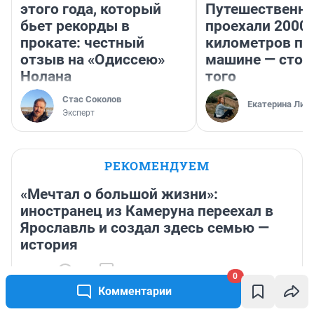
этого года, который
Путешественн
бьет рекорды в
проехали 2000
прокате: честный
километров по 
отзыв на «Одиссею»
машине — стои
Нолана
того
Стас Соколов
Екатерина Лит
Эксперт
РЕКОМЕНДУЕМ
«Мечтал о большой жизни»:
иностранец из Камеруна переехал в
Ярославль и создал здесь семью —
история
11 часов
9 227
11
0
«Вплоть до диареи»: как правильно пить иван-чай —
Комментарии
новосибирский нутрициолог подсчитал допустимое
количество чашек