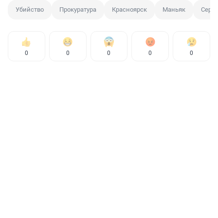
Убийство
Прокуратура
Красноярск
Маньяк
Сери
0
0
0
0
0