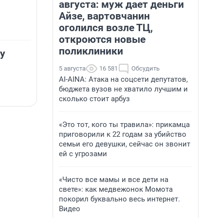
августа: муж дает деньги
Айзе, вартовчанин
оголился возле ТЦ,
откроются новые
поликлиники
у
5 августа
16 581
Обсудить
AI-AINA: Атака на соцсети депутатов,
бюджета вузов не хватило лучшим и
сколько стоит арбуз
«Это тот, кого ты травила»: прикамца
приговорили к 22 годам за убийство
семьи его девушки, сейчас он звонит
ей с угрозами
«Чисто все мамы и все дети на
свете»: как медвежонок Момота
покорил буквально весь интернет.
Видео