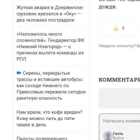
дожди.
Жуткая авария в Дзержинске:
грузовик врезался в «Оку» —
два человека пострадали
0
«Наложилось много
сложностей». Гендиректор ФК
Увидели опечатку? В
«Нижний Новгород» — о
причинах вылета команды из
РПЛ
Сирены, перекрытые
КОММЕНТАР
трассы и вставшие автобусы:
как соседи Нижнего по
Приволжью пережили сегодня
ракетную опасность
Нам врали, что кофе вреден?
Кому можно пить до пяти
чашек в день
Гость
Пилоты потерпевшего
Войти