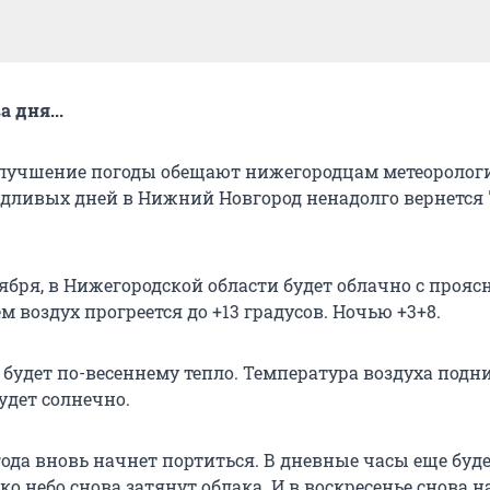
а дня...
лучшение погоды обещают нижегородцам метеорологи
дливых дней в Нижний Новгород ненадолго вернется 
тября, в Нижегородской области будет облачно с проя
ем воздух прогреется до +13 градусов. Ночью +3+8.
 будет по-весеннему тепло. Температура воздуха подн
будет солнечно.
года вновь начнет портиться. В дневные часы еще будет
ко небо снова затянут облака. И в воскресенье снова 