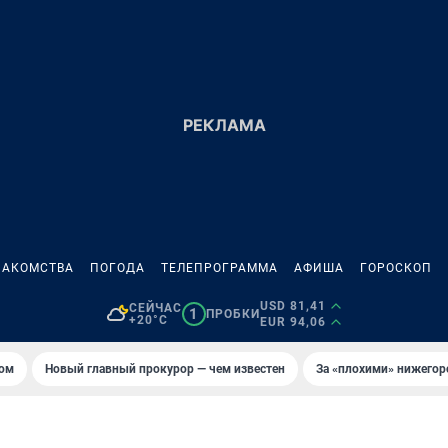
НАКОМСТВА
ПОГОДА
ТЕЛЕПРОГРАММА
АФИША
ГОРОСКОП
USD 81,41
СЕЙЧАС
1
ПРОБКИ
+20°C
EUR 94,06
том
Новый главный прокурор — чем известен
За «плохими» нижего