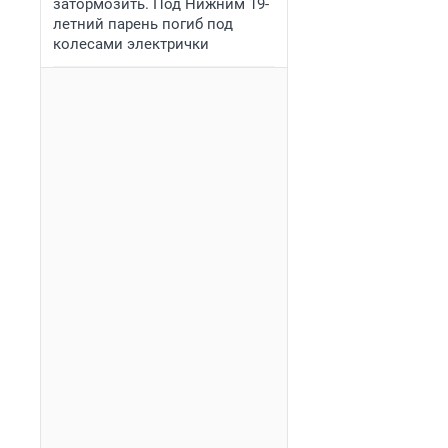
затормозить. Под Нижним 19-
летний парень погиб под
колесами электрички