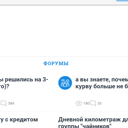
ФОРУМЫ
ы решились на 3-
а вы знаете, поче
го)?
курву больше не 
384
180
33
у с кредитом
Дневной километраж д
группы "чайников"