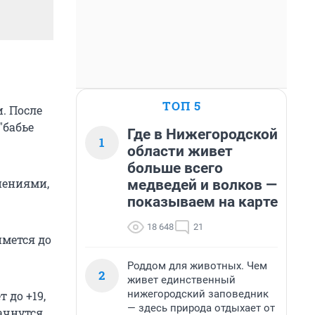
ТОП 5
. После
"бабье
Где в Нижегородской
1
области живет
больше всего
снениями,
медведей и волков —
показываем на карте
18 648
21
имется до
Роддом для животных. Чем
2
живет единственный
нижегородский заповедник
 до +19,
— здесь природа отдыхает от
начнутся