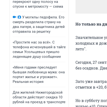
перекроют одну полосу на
спуске к метромосту — схема
У могилы педофила. Его
смерть разделила страну на
Но только на дв
два лагеря, а защитника детей
отправила за решетку
Значительное у
«Простите нас за всё». С
холодных и дож
телефона исчезнувшей в тайге
лето".
семьи Усольцевых пришло
леденящее душу сообщение
Сегодня, 27 сен
«Меня годами преследует
без осадков. Дн
бывшая любовница мужа: она
портит жилье и угрожает».
Зато уже завтра
Реальная история
отметки в +20, 
Для жителей Нижегородской
области действует скидка 10
Но в субботу по
рублей на проезд в транспорте
ночью +10. Одна