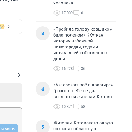
человека
17 009
6
0
«Пробила голову ковшиком,
3
била поленом». Жуткая
история набожной
нижегородки, годами
истязавшей собственных
детей
16 228
36
«Аж дрожит всё в квартире».
4
Грохот в небе не дал
выспаться жителям Кстово
10 371
58
Жителям Кстовского округа
5
равить
сохранят областную