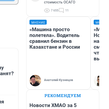
стоимость ОСАГО
7 655
11
МНЕНИЕ
МНЕНИ
«Машина просто
«Мы в
полетела». Водитель
Нолан
сравнил бензин в
настр
Казахстане и России
смотр
чтобы
выгля
му
банят?
Анатолий Кузнецов
РЕКОМЕНДУЕМ
ля
Новости ХМАО за 5