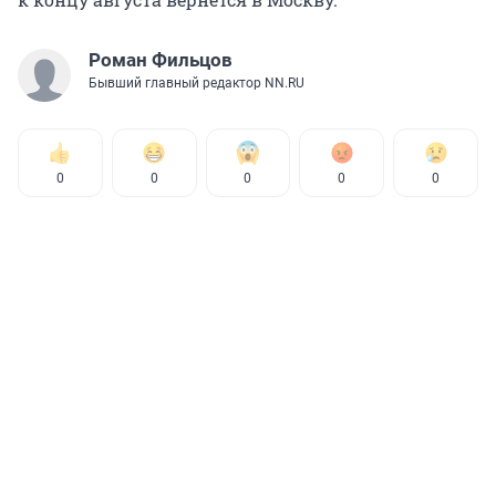
Роман Фильцов
Бывший главный редактор NN.RU
0
0
0
0
0