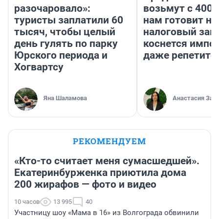
разочаровало»:
возьмут с 4000
туристы заплатили 60
нам готовит н
тысяч, чтобы целый
налоговый зако
день гулять по парку
коснется импор
Юрского периода и
даже репетито
Хогвартсу
Яна Шаламова
Анастасия Зав
РЕКОМЕНДУЕМ
«Кто-то считает меня сумасшедшей».
Екатеринбурженка приютила дома
200 жирафов — фото и видео
10 часов
13 995
40
Участницу шоу «Мама в 16» из Волгограда обвинили