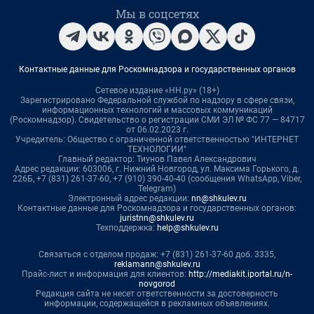
Мы в соцсетях
Контактные данные для Роскомнадзора и государственных органов
Сетевое издание «НН.ру» (18+)
Зарегистрировано Федеральной службой по надзору в сфере связи,
информационных технологий и массовых коммуникаций
(Роскомнадзор). Свидетельство о регистрации СМИ ЭЛ № ФС 77 — 84717
от 06.02.2023 г.
Учредитель: Общество с ограниченной ответственностью "ИНТЕРНЕТ
ТЕХНОЛОГИИ"
Главный редактор: Тиунов Павел Александрович
Адрес редакции: 603006, г. Нижний Новгород, ул. Максима Горького, д.
226Б, +7 (831) 261-37-60, +7 (910) 390-40-40 (сообщения WhatsApp, Viber,
Telegram)
Электронный адрес редакции:
nn@shkulev.ru
Контактные данные для Роскомнадзора и государственных органов:
juristnn@shkulev.ru
Техподдержка:
help@shkulev.ru
Связаться с отделом продаж: +7 (831) 261-37-60 доб. 3335,
reklamann@shkulev.ru
Прайс-лист и информация для клиентов:
http://mediakit.iportal.ru/n-
novgorod
Редакция сайта не несет ответственности за достоверность
информации, содержащейся в рекламных объявлениях.