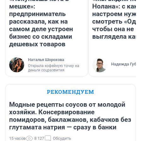
мешке»:
Нолана»: с как
предприниматель
настроем нужн
рассказала, как на
смотреть «Оди
самом деле устроен
чтобы она не
бизнес со складами
выглядела как
дешевых товаров
Наталья Шорохова
Надежда Губар
Открыла кофейную точку на
деньги соцразвития
РЕКОМЕНДУЕМ
Модные рецепты соусов от молодой
хозяйки. Консервирование
помидоров, баклажанов, кабачков без
глутамата натрия — сразу в банки
15 часов
8 127
Обсудить