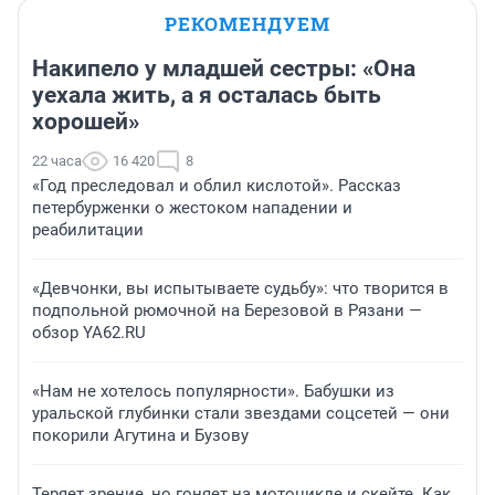
РЕКОМЕНДУЕМ
Накипело у младшей сестры: «Она
уехала жить, а я осталась быть
хорошей»
22 часа
16 420
8
«Год преследовал и облил кислотой». Рассказ
петербурженки о жестоком нападении и
реабилитации
«Девчонки, вы испытываете судьбу»: что творится в
подпольной рюмочной на Березовой в Рязани —
обзор YA62.RU
«Нам не хотелось популярности». Бабушки из
уральской глубинки стали звездами соцсетей — они
покорили Агутина и Бузову
Теряет зрение, но гоняет на мотоцикле и скейте. Как