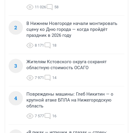
11 026
58
В Нижнем Новгороде начали монтировать
2
сцену ко Дню города — когда пройдёт
праздник в 2026 году
8 171
18
Жителям Кстовского округа сохранят
3
областную стоимость ОСАГО
7 971
14
Повреждены машины: Глеб Никитин — о
4
крупной атаке БПЛА на Нижегородскую
область
7 577
16
«В руках — игрушки, в глазах — страх»: