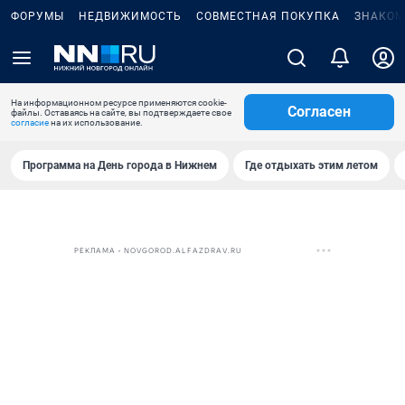
ФОРУМЫ
НЕДВИЖИМОСТЬ
СОВМЕСТНАЯ ПОКУПКА
ЗНАКОМ
На информационном ресурсе применяются cookie-
Согласен
файлы. Оставаясь на сайте, вы подтверждаете свое
согласие
на их использование.
Программа на День города в Нижнем
Где отдыхать этим летом
РЕКЛАМА • NOVGOROD.ALFAZDRAV.RU