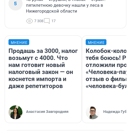
5
пятилетнюю девочку нашли у леса в
Нижегородской области
7 308
17
МНЕНИЕ
МНЕНИЕ
Продашь за 3000, налог
Колобок-колобо
возьмут с 4000. Что
тебя боюсь! Ра
нам готовит новый
отложили прок
налоговый закон — он
«Человека-пау
коснется импорта и
отзыв о фильм
даже репетиторов
«человека-бул
Анастасия Завгородняя
Надежда Губар