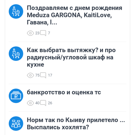
Поздравляем с днем рождения
Meduza GARGONA, KaitiLove,
Гавана, l...
23
7
Как выбрать вытяжку? и про
радиусный/угловой шкаф на
кухне
75
17
банкротство и оценка тс
40
26
Норм так по Кыиву прилетело ...
Выспались хохлята?