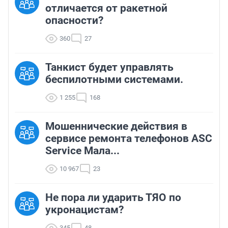
отличается от ракетной
опасности?
360
27
Танкист будет управлять
беспилотными системами.
1 255
168
Мошеннические действия в
сервисе ремонта телефонов ASC
Service Мала...
10 967
23
Не пора ли ударить ТЯО по
укронацистам?
345
48