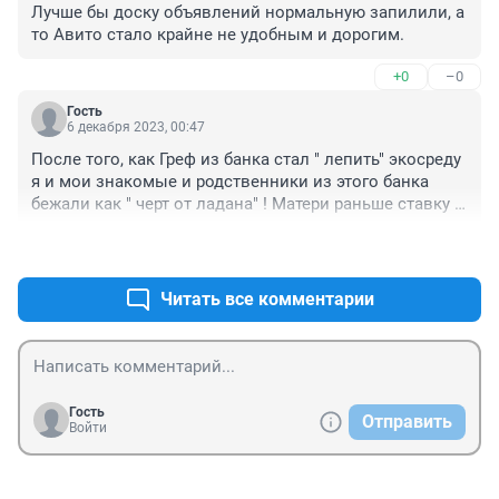
Лучше бы доску объявлений нормальную запилили, а 
то Авито стало крайне не удобным и дорогим.
+0
–0
Гость
6 декабря 2023, 00:47
После того, как Греф из банка стал " лепить" экосреду 
я и мои знакомые и родственники из этого банка 
бежали как " черт от ладана" ! Матери раньше ставку 
по вкладу 3,5- 3,8% ! Теперь.... 7,3%! А ставка цб ? 
+0
–0
Теперь понятно откуда прибыль 3 трлн. ? Даже 
экономисты, которые уже либо в очереди на иа- 
агентствос говорят, что не совсем правильном 
Читать все комментарии
развитии банка!
Гость
Отправить
Войти