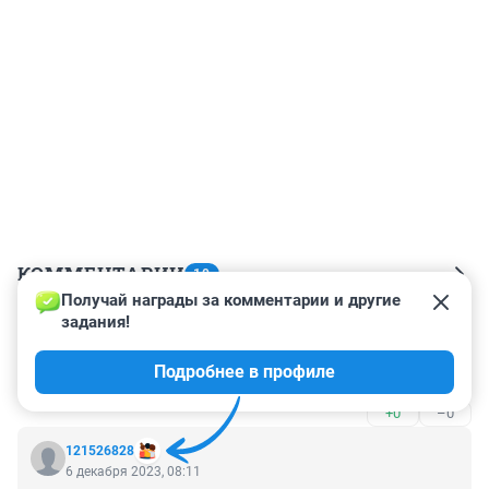
КОММЕНТАРИИ
10
Получай награды за комментарии и другие 
задания!
Гость
6 декабря 2023, 11:16
Подробнее в профиле
Так-с, Ефремов, опять забыл пометку о рекламе.
+0
–0
121526828
6 декабря 2023, 08:11