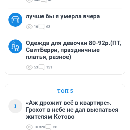
лучше бы я умерла вчера
16
63
Одежда для девочки 80-92р.(ПТ,
СвитБерри, праздничные
платья, разное)
53
131
ТОП 5
«Аж дрожит всё в квартире».
1
Грохот в небе не дал выспаться
жителям Кстово
10 820
58