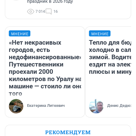
праздник в 2026 году
7 014
16
МНЕНИЕ
МНЕНИЕ
«Нет некрасивых
Тепло для бюд
городов, есть
холодно в сало
недофинансированные».
зимой. Водител
Путешественники
ездит на элект
проехали 2000
плюсы и мину
километров по Уралу на
машине — стоило ли оно
того
Екатерина Литкевич
Денис Дедюхи
РЕКОМЕНДУЕМ