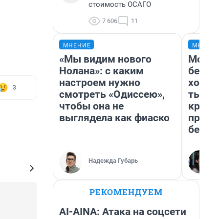
стоимость ОСАГО
7 606
11
МНЕНИЕ
МНЕНИ
«Мы видим нового
Мой б
Нолана»: с каким
береж
настроем нужно
хотел
3
смотреть «Одиссею»,
тысяч
чтобы она не
креди
выглядела как фиаско
приех
безоп
Надежда Губарь
РЕКОМЕНДУЕМ
AI-AINA: Атака на соцсети