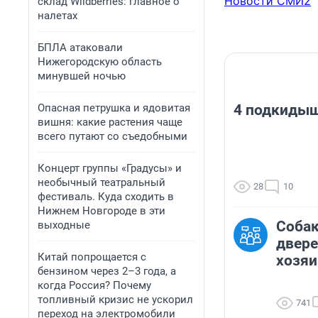
Новости СМИ2
склад Wildberries: главное о
налетах
БПЛА атаковали
Нижегородскую область
минувшей ночью
Опасная петрушка и ядовитая
4 подкидыш
вишня: какие растения чаще
всего путают со съедобными
Концерт группы «Градусы» и
необычный театральный
28
10
фестиваль. Куда сходить в
Нижнем Новгороде в эти
Собак
выходные
двере
Китай попрощается с
хозяи
бензином через 2–3 года, а
когда Россия? Почему
топливный кризис не ускорил
741
переход на электромобили