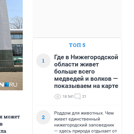
ТОП 5
Где в Нижегородской
1
области живет
больше всего
медведей и волков —
показываем на карте
18 541
21
Роддом для животных. Чем
мя может
2
живет единственный
 в
нижегородский заповедник
ила
— здесь природа отдыхает от