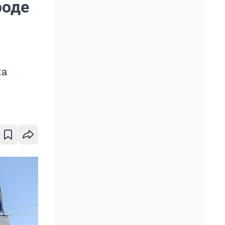
роде
ла