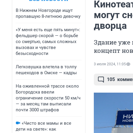
Кинотеа
В Нижнем Новгороде ищут
могут сн
пропавшую 8-летнюю девочку
дворца
«У меня есть еще пять минут»:
фельдшер скорой — о борьбе
Здание уже
со смертью, самых сложных
вызовах и чувстве
концепт нов
безысходности
3 июля 2024, 11:05
Легковушка влетела в толпу
пешеходов в Омске — кадры
105
комме
На оживленной трассе около
Богородска ввели
ограничение скорости 50 км/ч
— за месяц там выписали
почти 3000 штрафов
«Чисто все мамы и все
дети на свете»: как