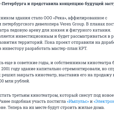
-Петербурга и представила концепцию будущей заст
ником здания стало ООО «Река», аффилированное с
петербургского девелопера Veren Group. В планах по
атра ледовую арену для хоккея и фигурного катания.
ляется инвестиционным и будет рассматриваться в 
азвития территорий. Пока проект отправили на дораб
 инвестору разработать мастер-план КРТ.
сь еще в советские годы, и собственником кинотеатра
 2001 году здание капитально отремонтировали, но сп
 решил закрыть кинотеатр, выставив его на продажу 
00 млн рублей.
стать третьим кинотеатром, который снесут под новое
Ранее подобная участь постигла
«Импульс»
и
«Электро
е. Теперь на их месте будут строить жилые дома.