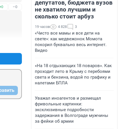
депутатов, бюджета вузов
+0
–0
не хватило лучшим и
сколько стоит арбуз
19 часов
4 828
3
«Чисто все мамы и все дети на
свете»: как медвежонок Момота
покорил буквально весь интернет.
+0
–0
Видео
«На 18 отдыхающих 18 поваров». Как
проходит лето в Крыму с перебоями
света и бензина, водой по графику и
налетами БПЛА
равить
Уважал иноагентов и размещал
фривольные картинки:
эксклюзивные подробности
задержания в Волгограде мужчины
за фейки об армии