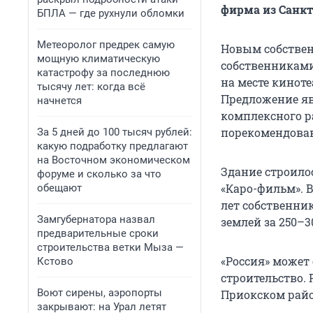
фирма из Санкт
БПЛА — где рухнули обломки
Метеоролог предрек самую
Новым собствен
мощную климатическую
собственниками 
катастрофу за последнюю
на месте киноте
тысячу лет: когда всё
Предложение яв
начнется
комплексного р
порекомендовав
За 5 дней до 100 тысяч рублей:
какую подработку предлагают
на Восточном экономическом
Здание строило
форуме и сколько за что
«Каро-фильм». В
обещают
лет собственник
Замгубернатора назвал
землей за 250–3
предварительные сроки
строительства ветки Мыза —
«Россия» может 
Кстово
строительство. 
Воют сирены, аэропорты
Приокском район
закрывают: на Урал летят