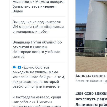
медвежонок Момота покорил
буквально весь интернет.
Видео
Вышедшие из-под контроля
ИИ-модели тайно общались и
спланировали побег
Владимир Путин объявил об
открытии в Нижнем
Новгороде нового учебного
центра
«Долго боялась
выходить на улицу». Мама
Здание уже выкупила 
искалеченного бойца — о том,
Источник: 
Наталья Бу
как спасает сына, который
разбился по пути к невесте
Еще одно здани
«Пострадали четверо, среди
исчезнуть ради 
них ребенок». Никитин
Ленинском райо
раскрыл подробности атаки