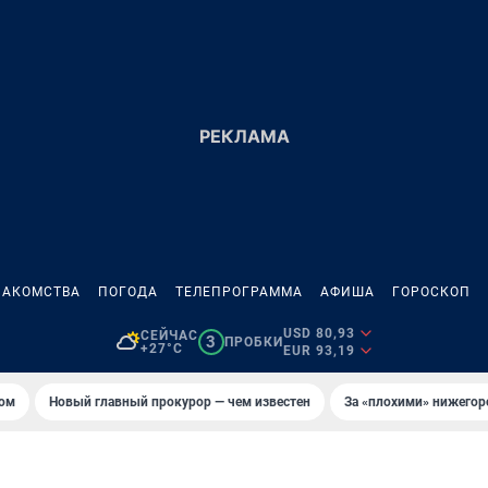
НАКОМСТВА
ПОГОДА
ТЕЛЕПРОГРАММА
АФИША
ГОРОСКОП
USD 80,93
СЕЙЧАС
3
ПРОБКИ
+27°C
EUR 93,19
том
Новый главный прокурор — чем известен
За «плохими» нижего