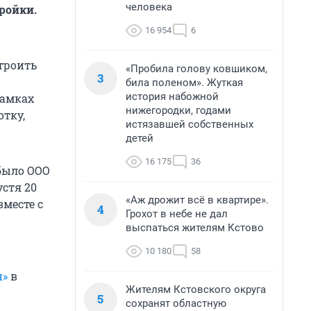
человека
ройки.
16 954
6
строить
«Пробила голову ковшиком,
3
била поленом». Жуткая
история набожной
рамках
нижегородки, годами
отку,
истязавшей собственных
детей
16 175
36
 было ООО
устя 20
«Аж дрожит всё в квартире».
вместе с
4
Грохот в небе не дал
выспаться жителям Кстово
10 180
58
н»
в
Жителям Кстовского округа
5
сохранят областную