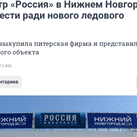
тр «Россия» в Нижнем Новго
ести ради нового ледового
 выкупила питерская фирма и представи
ого объекта
12 895
нтариев