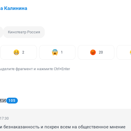
а Калинина
Кинотеатр Россия
2
1
20
ыделите фрагмент и нажмите Ctrl+Enter
ИИ
105
 17:30
и безнаказанность и похрен всем на общественное мнение