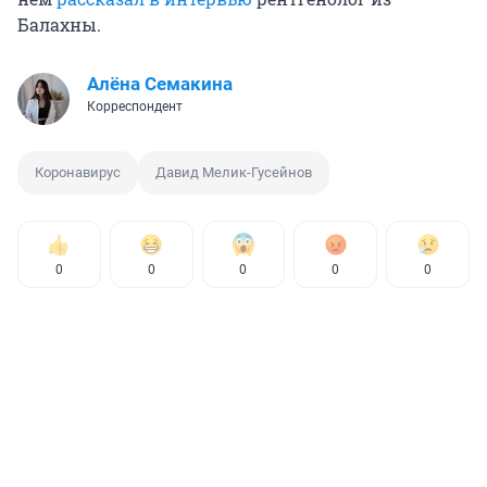
Балахны.
Алёна Семакина
Корреспондент
Коронавирус
Давид Мелик-Гусейнов
0
0
0
0
0