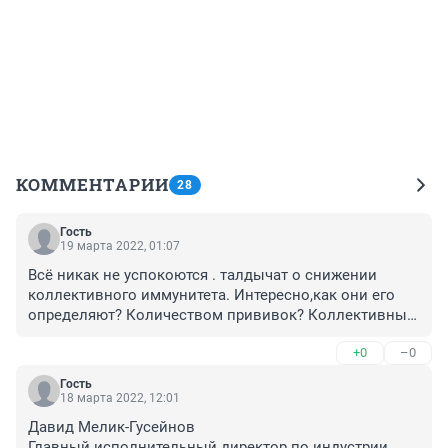
КОММЕНТАРИИ
28
Гость
19 марта 2022, 01:07
Всё никак не успокоются . талдычат о снижении 
коллективного иммунитета. Интересно,как они его 
определяют? Количеством прививок? Коллективный 
иммунитет в СССР опр. наличием переболевших. Как 
+0
–0
только опр. часть перенесла заразное заболевание 
возникал этот самый иммунитет. Было бы неплохо 
Гость
выползти чиновникам из кабинета и поездить по 
18 марта 2022, 12:01
больницам и поликлиникам. Посмотреть ,как и что 
Давид Мелик-Гусейнов

там работает.
Главный исполнительный директор по индустрии 