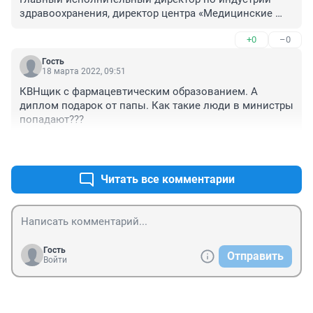
здравоохранения, директор центра «Медицинские 
продукты и сервисы» СберБанк

+0
–0
4 февраля 2020 года вступил в должность главного 
Гость
исполнительного директора по индустрии 
18 марта 2022, 09:51
здравоохранения, директора центра «Медицинские 
КВНщик с фармацевтическим образованием. А 
продукты и сервисы» Сбербанка.

диплом подарок от папы. Как такие люди в министры 
попадают???
Входит в экспертный совет по здравоохранению при 
Федеральной антимонопольной службе РФ.
+0
–0
Читать все комментарии
Гость
Отправить
Войти