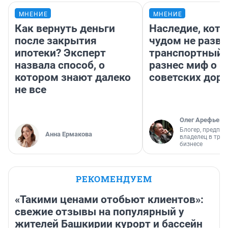
МНЕНИЕ
МНЕНИЕ
Как вернуть деньги
Наследие, кото
после закрытия
чудом не разва
ипотеки? Эксперт
транспортный 
назвала способ, о
разнес миф о 
котором знают далеко
советских доро
не все
Олег Арефьев
Блогер, предпри
Анна Ермакова
владелец в тра
бизнесе
РЕКОМЕНДУЕМ
«Такими ценами отобьют клиентов»:
свежие отзывы на популярный у
жителей Башкирии курорт и бассейн