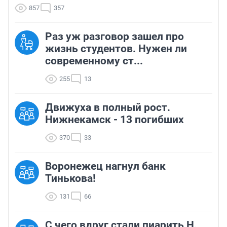
857
357
Раз уж разговор зашел про
жизнь студентов. Нужен ли
современному ст...
255
13
Движуха в полный рост.
Нижнекамск - 13 погибших
370
33
Воронежец нагнул банк
Тинькова!
131
66
С чего вдруг стали пиарить Н.