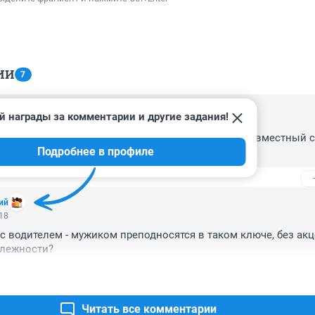
ИИ
7
й награды за комментарии и другие задания!
:04
Владимир-Муром-Арзамас хотя этот кусок дороги совместный с
Подробнее в профиле
потоку большая часть автомобилей тут это р72
ий
:18
с водителем - мужиком преподносятся в таком ключе, без акце
лежности?
Читать все комментарии