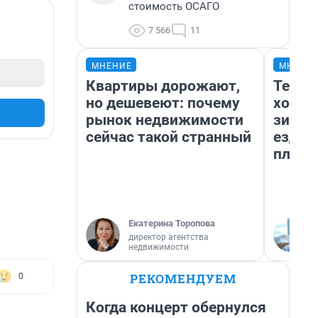
стоимость ОСАГО
7 566
11
МНЕНИЕ
МНЕНИ
Квартиры дорожают,
Тепло
но дешевеют: почему
холод
рынок недвижимости
зимой
сейчас такой странный
ездит
плюсы
Екатерина Торопова
директор агентства
недвижимости
РЕКОМЕНДУЕМ
0
Когда концерт обернулся