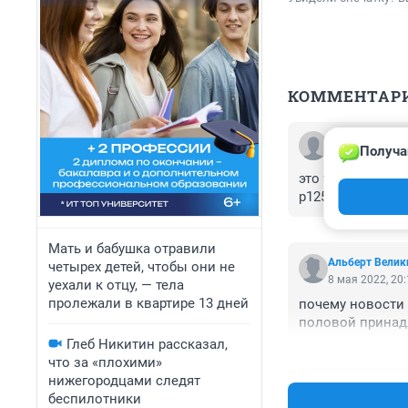
КОММЕНТАР
Гость
Получа
8 мая 2022, 21
это трасса р72 
р125 но по авто
Мать и бабушка отравили
Альберт Велик
четырех детей, чтобы они не
8 мая 2022, 20
уехали к отцу, — тела
пролежали в квартире 13 дней
почему новости 
половой принад
Глеб Никитин рассказал,
что за «плохими»
нижегородцами следят
беспилотники