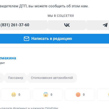
видетелем ДТП, вы можете сообщить об этом нам.
МЫ В СОЦСЕТЯХ
 (831) 261-37-60
Написать в редакцию
емакина
ент
ь
Пассажир
Столкновение автомобилей
0
0
0
ыделите фрагмент и нажмите Ctrl+Enter