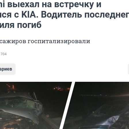
hi выехал на встречку и
ся с KIA. Водитель последне
иля погиб
ссажиров госпитализировали
 704
ариев