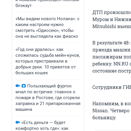
блэкаут
ДТП произошло 
«Мы видим нового Нолана»: с
Муром и Нижний
каким настроем нужно
Mitsubishi выех
смотреть «Одиссею», чтобы
она не выглядела как фиаско
В результате 4
приезда машин
«Год они дрались»: как
сложилась судьба мейн-кунов,
пассажирам поп
которых пристраивали в
ребенку. NN.RU
добрые руки. 10 приветов от
состояние пост
больших кошек
Полыхающий фургон
Сотрудники ГИ
мчал по встречке: главное о
пожаре в Ростове, где сгорели
Напомним, в ко
заправка и 21 припаркованная
машина
Nissan. Четверо
больницу.
«Есть деньги — будет
комфортно хоть где»: как