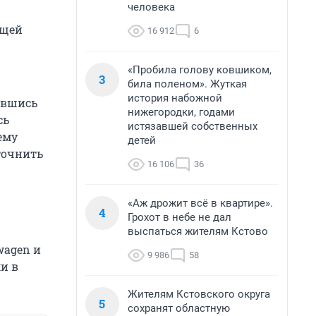
человека
ющей
16 912
6
«Пробила голову ковшиком,
3
била поленом». Жуткая
история набожной
авшись
нижегородки, годами
сь
истязавшей собственных
ему
детей
точнить
16 106
36
«Аж дрожит всё в квартире».
4
Грохот в небе не дал
выспаться жителям Кстово
wagen и
9 986
58
ли в
Жителям Кстовского округа
5
сохранят областную