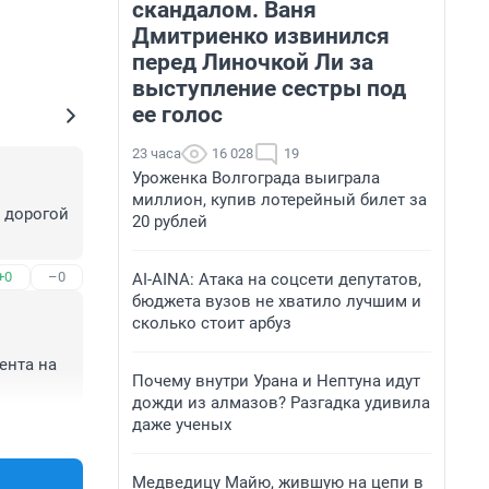
скандалом. Ваня
Дмитриенко извинился
перед Линочкой Ли за
выступление сестры под
ее голос
23 часа
16 028
19
Уроженка Волгограда выиграла
миллион, купив лотерейный билет за
 дорогой 
20 рублей
+0
–0
AI-AINA: Атака на соцсети депутатов,
бюджета вузов не хватило лучшим и
сколько стоит арбуз
нта на 
Почему внутри Урана и Нептуна идут
дожди из алмазов? Разгадка удивила
даже ученых
+1
–0
Медведицу Майю, жившую на цепи в