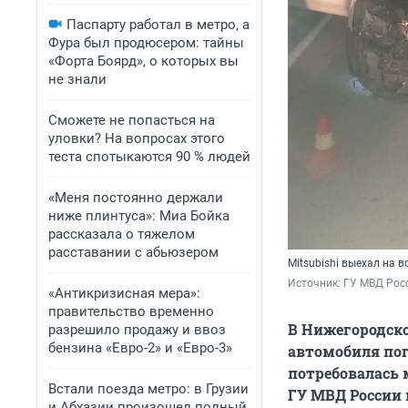
Паспарту работал в метро, а
Фура был продюсером: тайны
«Форта Боярд», о которых вы
не знали
Сможете не попасться на
уловки? На вопросах этого
теста спотыкаются 90 % людей
«Меня постоянно держали
ниже плинтуса»: Миа Бойка
рассказала о тяжелом
расставании с абьюзером
Mitsubishi выехал на 
Источник: 
ГУ МВД Рос
«Антикризисная мера»:
правительство временно
В Нижегородско
разрешило продажу и ввоз
бензина «Евро-2» и «Евро-3»
автомобиля пог
потребовалась 
Встали поезда метро: в Грузии
ГУ МВД России 
и Абхазии произошел полный