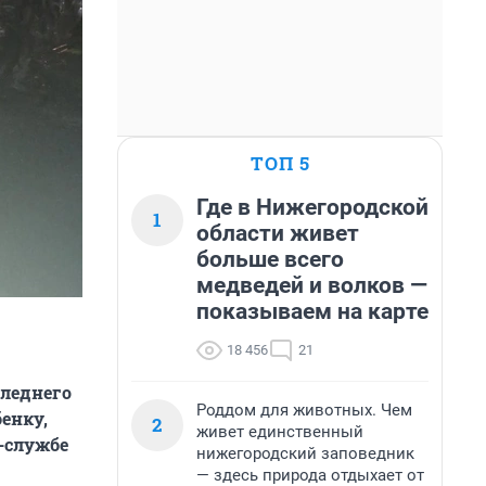
ТОП 5
Где в Нижегородской
1
области живет
больше всего
медведей и волков —
показываем на карте
18 456
21
следнего
Роддом для животных. Чем
енку,
2
живет единственный
-службе
нижегородский заповедник
— здесь природа отдыхает от