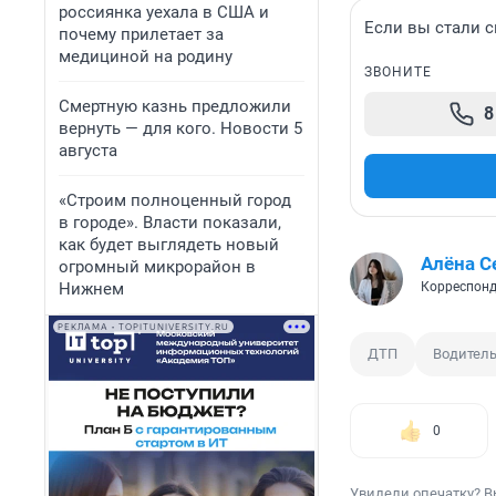
россиянка уехала в США и
Если вы стали с
почему прилетает за
медициной на родину
ЗВОНИТЕ
Смертную казнь предложили
8
вернуть — для кого. Новости 5
августа
«Строим полноценный город
в городе». Власти показали,
как будет выглядеть новый
Алёна С
огромный микрорайон в
Нижнем
Корреспонд
РЕКЛАМА • TOPITUNIVERSITY.RU
ДТП
Водител
0
Увидели опечатку? В