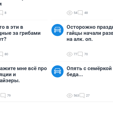
м
8
54
48
то в эти в
Осторожно празд
ные за грибами
гайцы начали раз
ет?
на алк. оп.
80
77
70
ажите мне всё про
Опять с семёркой
яции и
беда...
айзеры.
79
563
27