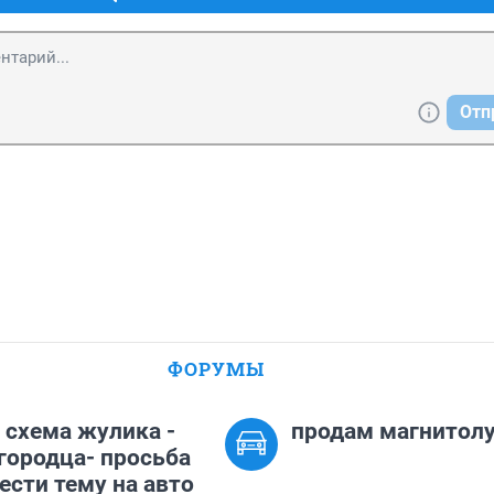
Отп
ФОРУМЫ
 схема жулика -
продам магнитол
ородца- просьба
ести тему на авто