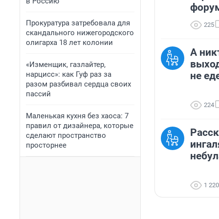
в Россию
фору
Прокуратура затребовала для
225
скандального нижегородского
олигарха 18 лет колонии
А ник
выход
«Изменщик, газлайтер,
нарцисс»: как Гуф раз за
не ед
разом разбивал сердца своих
пассий
224
Маленькая кухня без хаоса: 7
правил от дизайнера, которые
Расск
сделают пространство
ингал
просторнее
небул
1 220