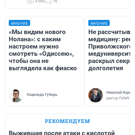
6 905
16
МНЕНИЕ
МНЕНИЕ
«Мы видим нового
Не рассчитыва
Нолана»: с каким
медицину: рек
настроем нужно
Приволжского
смотреть «Одиссею»,
медуниверсите
чтобы она не
раскрыл секре
выглядела как фиаско
долголетия
Николай Каряк
Надежда Губарь
ректор ПИМУ
РЕКОМЕНДУЕМ
Выжившая после атаки с кислотой