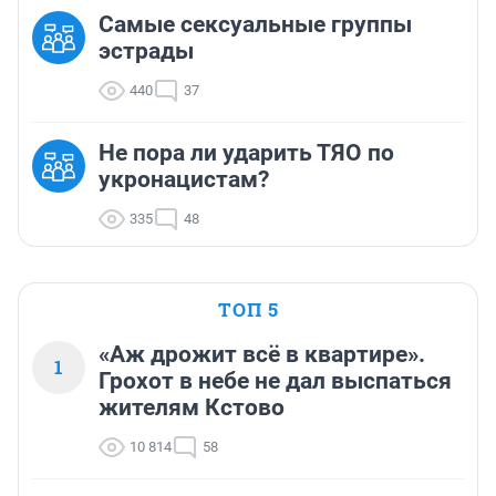
Самые сексуальные группы
эстрады
440
37
Не пора ли ударить ТЯО по
укронацистам?
335
48
ТОП 5
«Аж дрожит всё в квартире».
1
Грохот в небе не дал выспаться
жителям Кстово
10 814
58