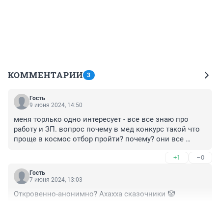
КОММЕНТАРИИ
3
Гость
9 июня 2024, 14:50
меня торлько одно интересует - все все знаю про 
работу и ЗП. вопрос почему в мед конкурс такой что 
проще в космос отбор пройти? почему? они все 
знают что их ждет. чего сейчас кочевряжится и 
+1
–0
прибедняться? шли бы маляры
Гость
7 июня 2024, 13:03
Откровенно-анонимно? Ахахха сказочники 🤡
+0
–0