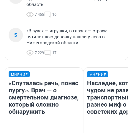
область
7 455
16
«В руках — игрушки, в глазах — страх»:
5
пятилетнюю девочку нашли у леса в
Нижегородской области
7 229
17
МНЕНИЕ
МНЕНИЕ
«Спуталась речь, понес
Наследие, кото
пургу». Врач — о
чудом не разва
смертельном диагнозе,
транспортный 
который сложно
разнес миф о 
обнаружить
советских доро