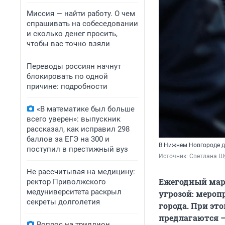
Миссия — найти работу. О чем
спрашивать на собеседовании
и сколько денег просить,
чтобы вас точно взяли
Переводы россиян начнут
блокировать по одной
причине: подробности
«В математике был больше
всего уверен»: выпускник
рассказал, как исправил 298
баллов за ЕГЭ на 300 и
В Нижнем Новгороде д
поступил в престижный вуз
Источник: 
Светлана Ш
Не рассчитывая на медицину:
Ежегодный мар
ректор Приволжского
медуниверситета раскрыл
угрозой: мероп
секреты долголетия
города. При э
предлагаются 
Вопрос на триллион.