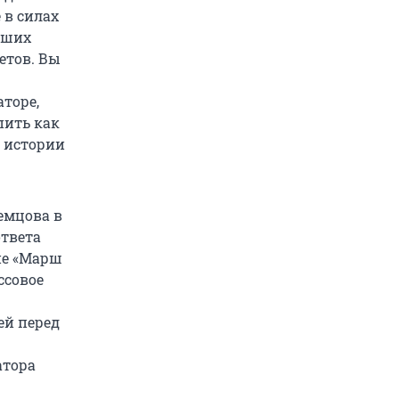
 в силах
аших
етов. Вы
торе,
пить как
 истории
емцова в
ответа
ие «Марш
ссовое
ей перед
атора