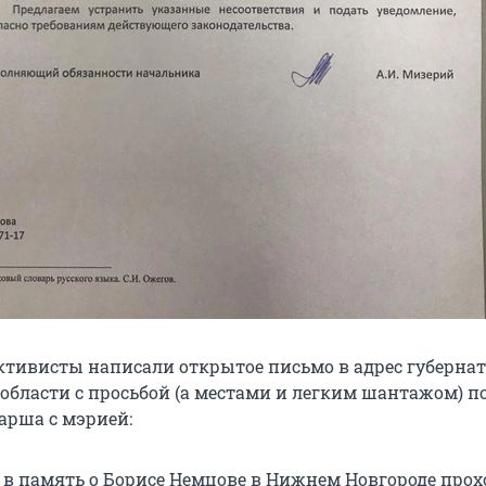
 активисты написали открытое письмо в адрес губерна
области с просьбой (а местами и легким шантажом) п
арша с мэрией:
в память о Борисе Немцове в Нижнем Новгороде прох