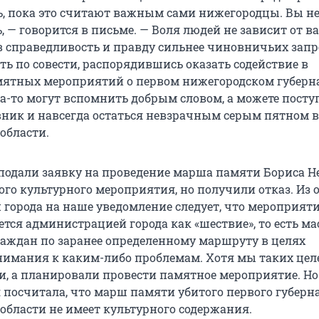
ь, пока это считают важным сами нижегородцы. Вы не
 — говорится в письме. — Воля людей не зависит от в
 в справедливость и правду сильнее чиновничьих запр
ть по совести, распорядившись оказать содействие в
ятных мероприятий о первом нижегородском губерна
да-то могут вспомнить добрым словом, а можете посту
ник и навсегда остаться невзрачным серым пятном в
области.
 подали заявку на проведение марша памяти Бориса Н
ого культурного мероприятия, но получили отказ. Из 
города на наше уведомление следует, что мероприят
тся администрацией города как «шествие», то есть ма
аждан по заранее определенному маршруту в целях
имания к каким-либо проблемам. Хотя мы таких цел
ли, а планировали провести памятное мероприятие. Но
посчитала, что марш памяти убитого первого губерн
области не имеет культурного содержания.