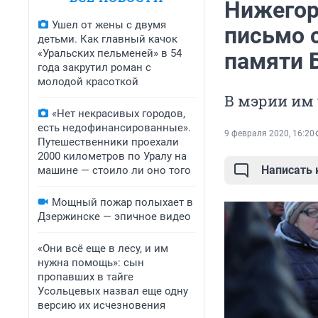
Нижегор
Ушел от жены с двумя
письмо 
детьми. Как главный качок
«Уральских пельменей» в 54
памяти 
года закрутил роман с
молодой красоткой
В мэрии им
«Нет некрасивых городов,
есть недофинансированные».
9 февраля 2020, 16:20
Путешественники проехали
2000 километров по Уралу на
Написать
машине — стоило ли оно того
Мощный пожар полыхает в
Дзержинске — эпичное видео
«Они всё еще в лесу, и им
нужна помощь»: сын
пропавших в тайге
Усольцевых назвал еще одну
версию их исчезновения