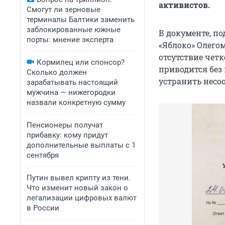
активистов.
Смогут ли зерновые
терминалы Балтики заменить
заблокированные южные
В документе, п
порты: мнение эксперта
«Яблоко» Олего
отсутствие чет
Кормилец или спонсор?
приводится без
Сколько должен
устранить несоо
зарабатывать настоящий
мужчина — нижегородки
назвали конкретную сумму
Пенсионеры получат
прибавку: кому придут
дополнительные выплаты с 1
сентября
Путин вывел крипту из тени.
Что изменит новый закон о
легализации цифровых валют
в России