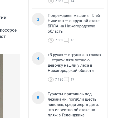
7 867
14
Повреждены машины: Глеб
тии
3
Никитин — о крупной атаке
БПЛА на Нижегородскую
которое
область
ают
7 303
16
«В руках — игрушки, в глазах
4
— страх»: пятилетнюю
девочку нашли у леса в
Нижегородской области
7 186
17
Туристы прятались под
5
лежаками, погибли шесть
человек, среди жертв дети:
что известно об атаке на
пляж в Геленджике