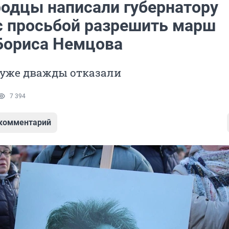
одцы написали губернатору
с просьбой разрешить марш
Бориса Немцова
 уже дважды отказали
7 394
 комментарий