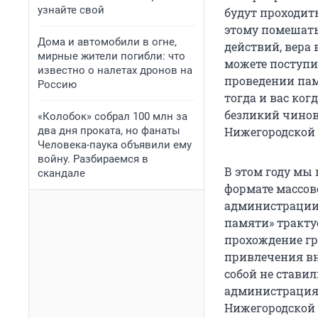
узнайте свой
будут проходит
этому помешать,
Дома и автомобили в огне,
действий, вера
мирные жители погибли: что
можете поступи
известно о налетах дронов на
проведении пам
Россию
тогда и вас ког
безликий чинов
«Колобок» собрал 100 млн за
два дня проката, но фанаты
Нижегородской 
Человека-паука объявили ему
войну. Разбираемся в
В этом году мы
скандале
формате массов
администрации 
памяти» трактуе
прохождение гр
привлечения вн
собой не стави
администрация 
Нижегородской 