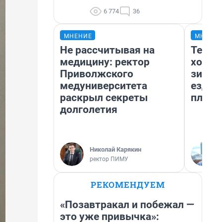
6 774
36
МНЕНИЕ
МНЕНИ
Не рассчитывая на
Тепло
медицину: ректор
холод
Приволжского
зимой
медуниверситета
ездит
раскрыл секреты
плюсы
долголетия
Николай Карякин
ректор ПИМУ
РЕКОМЕНДУЕМ
«Позавтракал и побежал —
это уже привычка»: