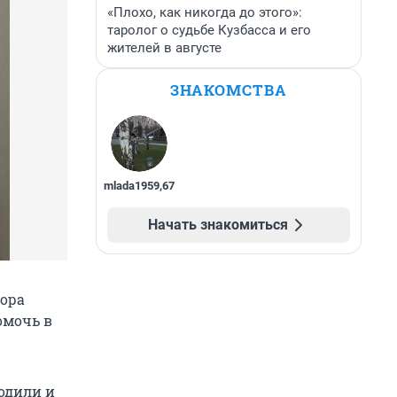
«Плохо, как никогда до этого»:
таролог о судьбе Кузбасса и его
жителей в августе
ЗНАКОМСТВА
mlada1959
,
67
Начать знакомиться
тора
омочь в
одили и