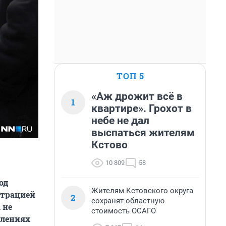
ТОП 5
«Аж дрожит всё в
1
квартире». Грохот в
небе не дал
выспаться жителям
Кстово
10 809
58
од
Жителям Кстовского округа
страцией
2
сохранят областную
 не
стоимость ОСАГО
млениях