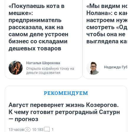
«Покупаешь кота в
«Мы видим нов
мешке»:
Нолана»: с как
предприниматель
настроем нужн
рассказала, как на
смотреть «Оди
самом деле устроен
чтобы она не
бизнес со складами
выглядела как
дешевых товаров
Наталья Шорохова
Надежда Губар
Открыла кофейную точку на
деньги соцразвития
РЕКОМЕНДУЕМ
Август перевернет жизнь Козерогов.
К чему готовит ретроградный Сатурн
— прогноз
13 часов
10 183
1