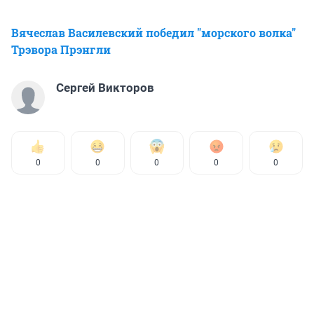
Вячеслав Василевский победил "морского волка"
Трэвора Прэнгли
Сергей Викторов
0
0
0
0
0