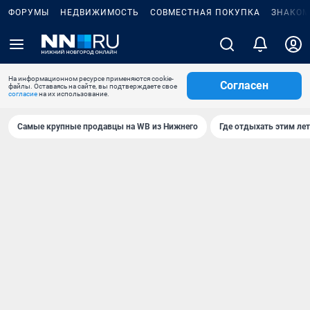
ФОРУМЫ
НЕДВИЖИМОСТЬ
СОВМЕСТНАЯ ПОКУПКА
ЗНАКОМ
На информационном ресурсе применяются cookie-
Согласен
файлы. Оставаясь на сайте, вы подтверждаете свое
согласие
на их использование.
Самые крупные продавцы на WB из Нижнего
Где отдыхать этим ле