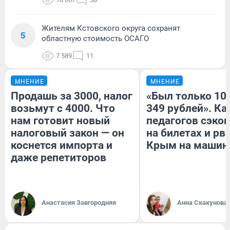
Жителям Кстовского округа сохранят
5
областную стоимость ОСАГО
7 589
11
МНЕНИЕ
МНЕНИЕ
Продашь за 3000, налог
«Был только 100
возьмут с 4000. Что
349 рублей». Ка
нам готовит новый
педагогов сэко
налоговый закон — он
на билетах и рв
коснется импорта и
Крым на машин
даже репетиторов
Анастасия Завгородняя
Анна Скакунова