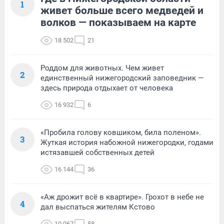
1
живет больше всего медведей и
волков — показываем на карте
18 502
21
Роддом для животных. Чем живет
2
единственный нижегородский заповедник —
здесь природа отдыхает от человека
16 932
6
«Пробила голову ковшиком, била поленом».
3
Жуткая история набожной нижегородки, годами
истязавшей собственных детей
16 144
36
«Аж дрожит всё в квартире». Грохот в небе не
4
дал выспаться жителям Кстово
10 067
58