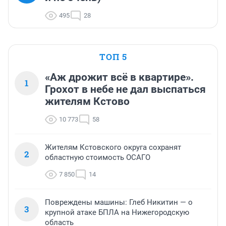
495
28
ТОП 5
«Аж дрожит всё в квартире».
1
Грохот в небе не дал выспаться
жителям Кстово
10 773
58
Жителям Кстовского округа сохранят
2
областную стоимость ОСАГО
7 850
14
Повреждены машины: Глеб Никитин — о
3
крупной атаке БПЛА на Нижегородскую
область