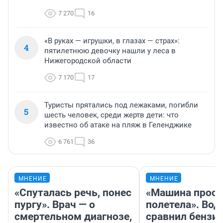
7 270
16
«В руках — игрушки, в глазах — страх»:
4
пятилетнюю девочку нашли у леса в
Нижегородской области
7 170
17
Туристы прятались под лежаками, погибли
5
шесть человек, среди жертв дети: что
известно об атаке на пляж в Геленджике
6 761
36
МНЕНИЕ
МНЕНИЕ
«Спуталась речь, понес
«Машина прост
пургу». Врач — о
полетела». Вод
смертельном диагнозе,
сравнил бензин