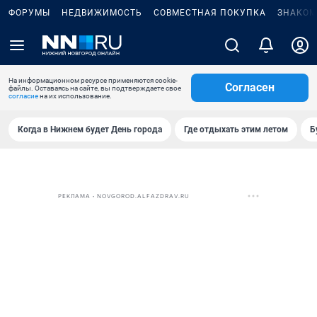
ФОРУМЫ
НЕДВИЖИМОСТЬ
СОВМЕСТНАЯ ПОКУПКА
ЗНАКОМ
На информационном ресурсе применяются cookie-
Согласен
файлы. Оставаясь на сайте, вы подтверждаете свое
согласие
на их использование.
Когда в Нижнем будет День города
Где отдыхать этим летом
Б
РЕКЛАМА • NOVGOROD.ALFAZDRAV.RU