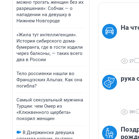
можно трогать женщин без их
разрешения»: Собчак — о
нападении на девушку в
Нижнем Новгороде
На чт
«Жила тут интеллигенция».
История сибирского дома-
бумеранга, где в гости ходили
через балконы, — таких всего
два в России
27
Тело россиянки нашли во
рука 
Французских Альпах. Как она
погибла?
Самый сексуальный мужчина
Турции: чем Омер из
«Клюквенного щербета»
391
покорил женщин
Позд
В Дзержинске девушка
рожде
сломала копчик, пытаясь