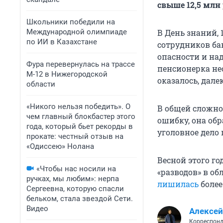
свыше 12,5 млн
Школьники победили на
Международной олимпиаде
В День знаний, 
по ИИ в Казахстане
сотрудников ба
опасности и на
Фура перевернулась на трассе
пенсионерка не
М-12 в Нижегородской
оказалось, далек
области
«Никого нельзя победить». О
В общей сложнос
чем главный блокбастер этого
ошибку, она об
года, который бьет рекорды в
уголовное дело 
прокате: честный отзыв на
«Одиссею» Нолана
Весной этого г
«Чтобы нас носили на
«разводов» в об
ручках, мы любим»: нерпа
лишилась
более
Сергеевна, которую спасли
бельком, стала звездой Сети.
Видео
Алексе
Корреспонд