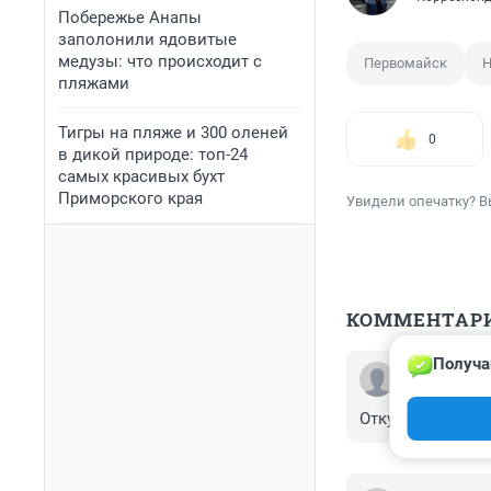
Побережье Анапы
заполонили ядовитые
медузы: что происходит с
Первомайск
Н
пляжами
Тигры на пляже и 300 оленей
0
в дикой природе: топ-24
самых красивых бухт
Приморского края
Увидели опечатку? В
КОММЕНТАР
Получа
Гость
15 сентября 20
Откуда у бабушк