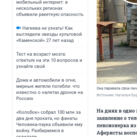
мобильный интернет: в
нескольких регионах
объявили ракетную опасность
Нагиева не узнать! Как
выглядели звезды культовой
«Каменской» 27 лет назад
Тест на возраст мозга:
ответьте на эти 10 вопросов и
узнайте свой
Дома и автомобили в огне,
мирные жители погибли: что
Она перевела свои ли
известно о налетах дронов на
Источник: 
Наталья Бу
Россию
На днях в одно
«Колобок» собрал 100 млн за
заявление о те
два дня проката, но фанаты
Человека-паука объявили ему
пенсионерка из 
войну. Разбираемся в
Аферисты воспо
скандале