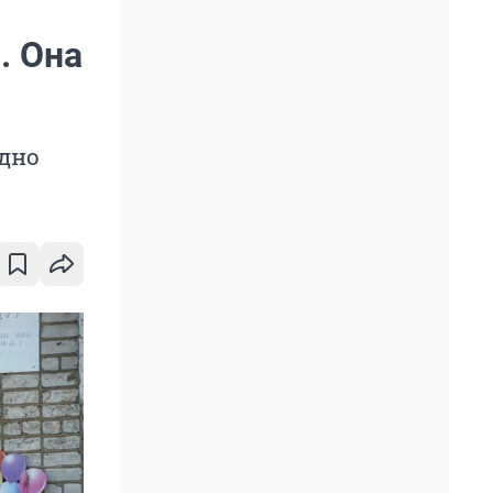
. Она
здно