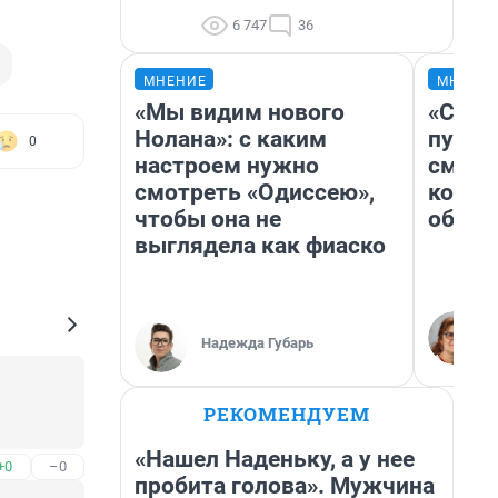
6 747
36
МНЕНИЕ
МНЕНИ
«Мы видим нового
«Спут
Нолана»: с каким
пургу»
0
настроем нужно
смерт
смотреть «Одиссею»,
котор
чтобы она не
обнар
выглядела как фиаско
Надежда Губарь
РЕКОМЕНДУЕМ
«Нашел Наденьку, а у нее
+0
–0
пробита голова». Мужчина