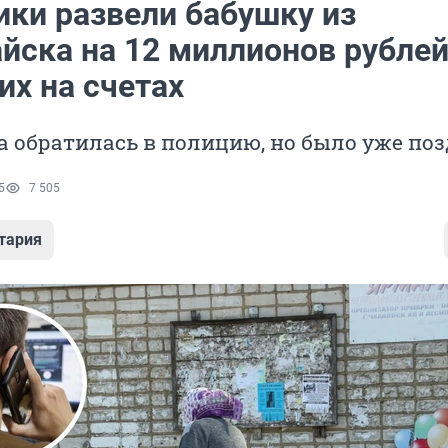
ки развели бабушку из
йска на 12 миллионов рублей
их на счетах
 обратилась в полицию, но было уже по
5
7 505
тария