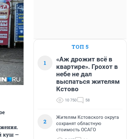
ТОП 5
«Аж дрожит всё в
1
квартире». Грохот в
небе не дал
выспаться жителям
Кстово
10 750
58
ое
Жителям Кстовского округа
2
сохранят областную
ежения.
стоимость ОСАГО
й куш —