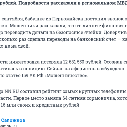
 рублей. Подробности рассказали в региональном МВД
1 сентября, бабушке из Первомайска поступил звонок 
нка. Мошенники рассказали, что ее личные финансы 
до переводить деньги на безопасные ячейки. Доверчи
сколько раз сделала переводы на банковский счет — к
о не на свой.
ти нижегородка потеряла 12 631 550 рублей. Осознав 
ратилась в полицию. Сейчас на аферистов возбуждено
по статье 159 УК РФ «Мошенничество».
ода NN.RU составил рейтинг самых крупных телефонны
ласти. Первое место заняла 64-летняя сормовичка, кот
 16 млн своих и кредитных рублей.
й Сапожков
ент NN.RU