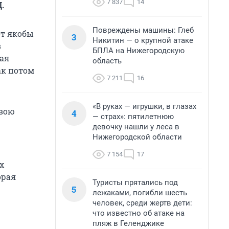
7 837
14
.
Повреждены машины: Глеб
от якобы
3
Никитин — о крупной атаке
в
БПЛА на Нижегородскую
вая
область
ак потом
7 211
16
«В руках — игрушки, в глазах
свою
4
— страх»: пятилетнюю
девочку нашли у леса в
Нижегородской области
7 154
17
х
орая
Туристы прятались под
5
лежаками, погибли шесть
человек, среди жертв дети:
что известно об атаке на
пляж в Геленджике