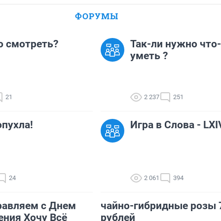
ФОРУМЫ
о смотреть?
Так-ли нужно что
уметь ?
21
2 237
251
опухла!
Игра в Слова - LXI
24
2 061
394
равляем с Днем
чайно-гибридные розы 
ния Хочу Всё
рублей