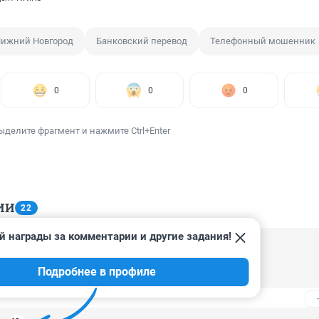
ижний Новгород
Банковский перевод
Телефонный мошенник
0
0
0
ыделите фрагмент и нажмите Ctrl+Enter
ИИ
22
й награды за комментарии и другие задания!
23, 07:47
Подробнее в профиле
и столько денег?