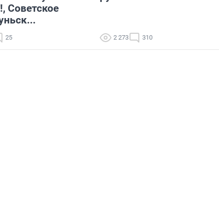
!, Советское
ньск...
25
2 273
310