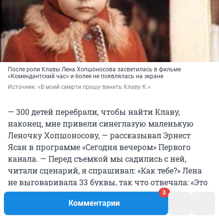
После роли Клавы Лена Хопшоносова засветилась в фильме
«Комендантский час» и более не появлялась на экране
Источник: 
«В моей смерти прошу винить Клаву К.»
— 300 детей перебрали, чтобы найти Клаву,
наконец, мне привели синеглазую маленькую
Леночку Хопшоносову, — рассказывал Эрнест
Ясан в программе «Сегодня вечером» Первого
канала. — Перед съемкой мы садились с ней,
читали сценарий, я спрашивал: «Как тебе?» Лена
не выговаривала 33 буквы, так что отвечала: «Это
фмефно».
3
Комментарии