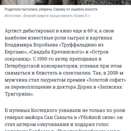
Родители пытались уберечь Сережу от ошибок юности
Источник: 
«В моей смерти прошу винить Клаву К.»
Артист дебютировал в кино еще в 60-х, а свои
наиболее известные роли сыграл в картинах
Владимира Воробьева «Труффальдино из
Бергамо», «Свадьба Кречинского» и «Остров
сокровищ». С 1990-го актер преподавал в
Петербургской консерватории, успевая при этом
сниматься и блистать в спектаклях. Так, в 2008-м
мужчина стал лауреатом премии «Золотой софит»
за перевоплощение в доктора Дорна в «Записках
Тригорина».
В нулевых Костецкого узнавали не только по роли
генерал-майора Сан Саныча в «Убойной силе»: он
стал актером озвучивания и подарил голос