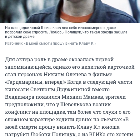
На площадке юный Шевельков вел себя высокомерно и даже
позволил себе спросить Любовь Полищук, что такая звезда забыла
в детской драме
Источник: 
«В моей смерти прошу винить Клаву К.»
Для актера роль в драме оказалась первой
запоминающейся, однако его визитной карточкой
стал персонаж Никиты Оленева в фильме
«Гардемарины, вперед!» Когда в следующей части
киносаги Светланы Дружининой вместо
Владимира появился Михаил Мамаев, зрители
предположили, что у Шевелькова возник
конфликт на площадке, тем более что слухи о его
сложном характере ходили давно: на съемках «В
моей смерти прошу винить Клаву К.» юноша
нагрубил Любови Полищук, а из ВГИКа его хотели