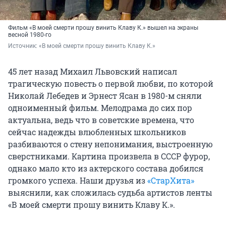
Фильм «В моей смерти прошу винить Клаву К.» вышел на экраны
весной 1980-го
Источник: 
«В моей смерти прошу винить Клаву К.»
45 лет назад Михаил Львовский написал
трагическую повесть о первой любви, по которой
Николай Лебедев и Эрнест Ясан в 1980-м сняли
одноименный фильм. Мелодрама до сих пор
актуальна, ведь что в советские времена, что
сейчас надежды влюбленных школьников
разбиваются о стену непонимания, выстроенную
сверстниками. Картина произвела в СССР фурор,
однако мало кто из актерского состава добился
громкого успеха. Наши друзья из
«СтарХита»
выяснили, как сложилась судьба артистов ленты
«В моей смерти прошу винить Клаву К.».