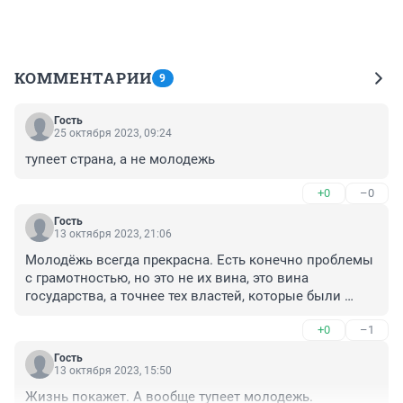
КОММЕНТАРИИ
9
Гость
25 октября 2023, 09:24
тупеет страна, а не молодежь
+0
–0
Гость
13 октября 2023, 21:06
Молодёжь всегда прекрасна. Есть конечно проблемы 
с грамотностью, но это не их вина, это вина 
государства, а точнее тех властей, которые были 
начиная с 90х и по сей день. То, что книги не читают, 
+0
–1
так это из-за наличия интернета и соцсетей, там 
гораздо интереснее, если книги не открывать). И 
Гость
главное, инфантилизм - это реакция на ту среду, 
13 октября 2023, 15:50
которую предлагает государство, если они видят, что 
Жизнь покажет. А вообще тупеет молодежь.