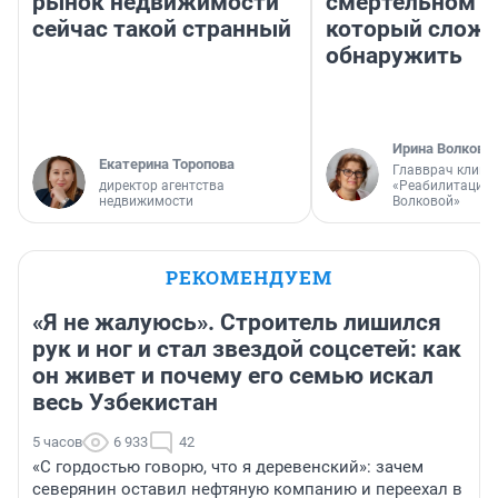
рынок недвижимости
смертельном д
сейчас такой странный
который слож
обнаружить
Ирина Волкова
Екатерина Торопова
Главврач клини
директор агентства
«Реабилитация 
недвижимости
Волковой»
РЕКОМЕНДУЕМ
«Я не жалуюсь». Строитель лишился
рук и ног и стал звездой соцсетей: как
он живет и почему его семью искал
весь Узбекистан
5 часов
6 933
42
«С гордостью говорю, что я деревенский»: зачем
северянин оставил нефтяную компанию и переехал в