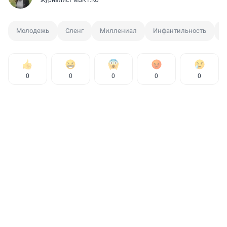
Молодежь
Сленг
Миллениал
Инфантильность
П
0
0
0
0
0