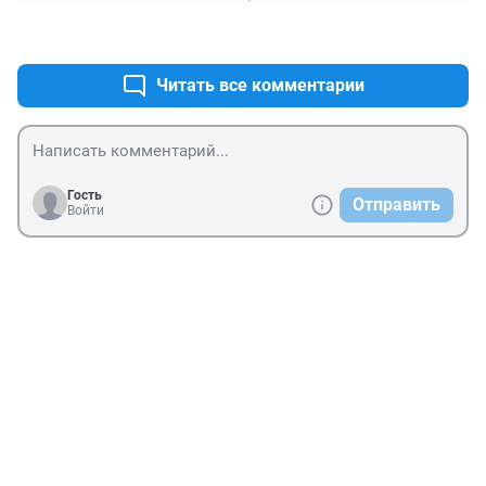
карьеру построить практически невозможно без 
личных связей - какой бы умный ты ни был, 
+0
–0
горбатиться на дядю за копейки нет смысла, малый 
бизнес задушен, вот они и ведут себя так. Если 
Читать все комментарии
только власть сменит курс на развитие, то уверяю 
вас, молодёжь сразу начнёт действовать и 
развиваться, идеи и карьера попрёт!
Гость
Отправить
Войти