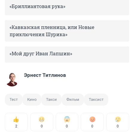
«Бриллиантовая рука»
«Кавказская пленница, или Новые
приключения Шурика»
«Мой друг Иван Лапшин»
Эрнест Титлинов
Тест
Кино
Такси
Фильм
Таксист
2
0
0
0
0