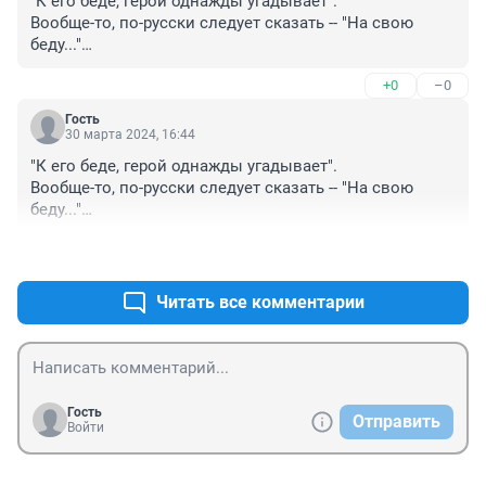
"К его беде, герой однажды угадывает".

Вообще-то, по-русски следует сказать -- "На свою 
беду..."

Наймите грамотного корректора! Глядишь, 
+0
–0
"правильнописание" перестанет тут хромать!

И придержите мышку у модератора... )))
Гость
30 марта 2024, 16:44
"К его беде, герой однажды угадывает".

Вообще-то, по-русски следует сказать -- "На свою 
беду..."

Наймите грамотного корректора! Глядишь, 
+0
–0
"правильнописание" перестанет тут хромать!
Читать все комментарии
Гость
Отправить
Войти