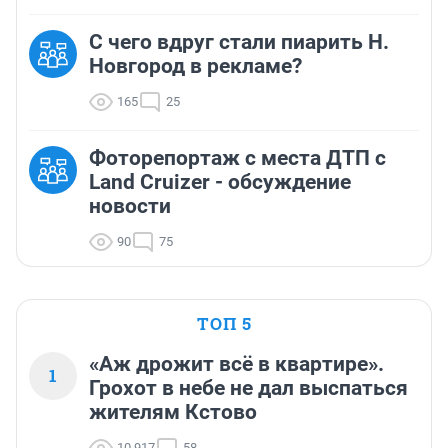
С чего вдруг стали пиарить Н.
Новгород в рекламе?
165
25
Фоторепортаж с места ДТП с
Land Cruizer - обсуждение
новости
90
75
ТОП 5
«Аж дрожит всё в квартире».
1
Грохот в небе не дал выспаться
жителям Кстово
10 917
58