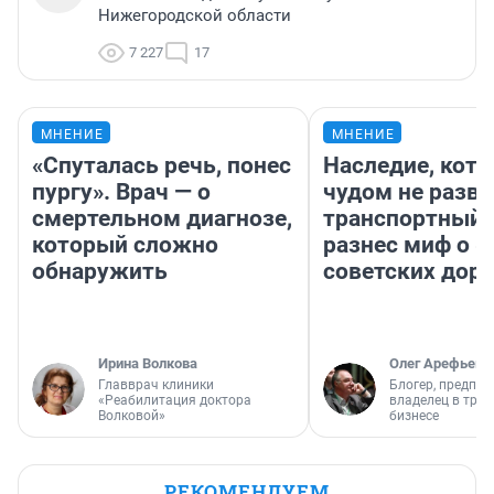
Нижегородской области
7 227
17
МНЕНИЕ
МНЕНИЕ
«Спуталась речь, понес
Наследие, кото
пургу». Врач — о
чудом не разва
смертельном диагнозе,
транспортный 
который сложно
разнес миф о 
обнаружить
советских доро
Ирина Волкова
Олег Арефьев
Главврач клиники
Блогер, предпри
«Реабилитация доктора
владелец в тра
Волковой»
бизнесе
РЕКОМЕНДУЕМ