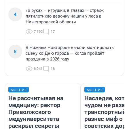
«В руках — игрушки, в глазах — страх»:
4
пятилетнюю девочку нашли у леса в
Нижегородской области
7 192
17
В Нижнем Новгороде начали монтировать
5
сцену ко Дню города — когда пройдёт
праздник в 2026 году
6 941
16
МНЕНИЕ
МНЕНИЕ
Не рассчитывая на
Наследие, кото
медицину: ректор
чудом не разва
Приволжского
транспортный 
медуниверситета
разнес миф о 
раскрыл секреты
советских доро