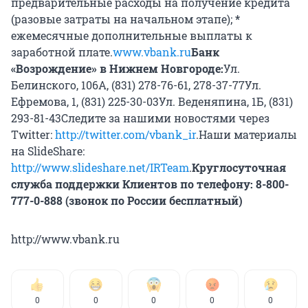
предварительные расходы на получение кредита
(разовые затраты на начальном этапе);
*
ежемесячные дополнительные выплаты к
заработной плате.
www.vbank.ru
Банк
«Возрождение» в Нижнем Новгороде:
Ул.
Белинского, 106А, (831) 278-76-61, 278-37-77Ул.
Ефремова, 1, (831) 225-30-03Ул. Веденяпина, 1Б, (831)
293-81-43Следите за нашими новостями через
Twitter:
http://twitter.com/vbank_ir
.Наши материалы
на SlideShare:
http://www.slideshare.net/IRTeam
.
Круглосуточная
служба поддержки Клиентов по телефону: 8-800-
777-0-888 (звонок по России бесплатный)
http://www.vbank.ru
0
0
0
0
0