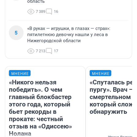
область
7 389
16
«В руках — игрушки, в глазах — страх»:
5
пятилетнюю девочку нашли у леса в
Нижегородской области
7 213
17
МНЕНИЕ
МНЕНИЕ
«Никого нельзя
«Спуталась реч
победить». О чем
пургу». Врач — 
главный блокбастер
смертельном д
этого года, который
который слож
бьет рекорды в
обнаружить
прокате: честный
отзыв на «Одиссею»
Нолана