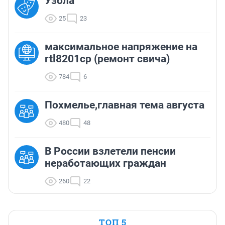
Узола
25
23
максимальное напряжение на
rtl8201cp (ремонт свича)
784
6
Похмелье,главная тема августа
480
48
В России взлетели пенсии
неработающих граждан
260
22
ТОП 5